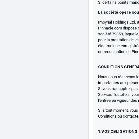
Si certains points manq
La société opère sou
Impyrial Holdings Ltd, 
Pinnacle.com dispose d'
société 79358, laquell
pour la prestation de j
électronique enregistrée
communication de Pinna
CONDITIONS GÉNÉR
Nous nous réservons le
importantes aux présent
Si vous n'acceptez pas l
Service. Toutefois, vou
l'entrée en vigueur des
Si à tout moment, vous a
Conditions ou contacter
1.VOS OBLIGATIONS