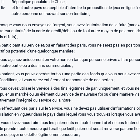
République populaire de Chine ;
et tout autre pays susceptible d'interdire la proposition de jeux en ligne à
autre personne se trouvant sur son territoire ;
orsque vous nous envoyez de l'argent, vous avez l'autorisation de le faire (par e
lisateur autorisé de la carte de crédit/débit ou de tout autre moyen de paiement 
ls effets) ;
 participant au Service et/ou en faisant des paris, vous ne serez pas en position 
tif ou potentiel d'une quelconque manière ;
vous agissez uniquement en votre nom en tant que personne privée à titre pers
 autre partie ou à des fins commerciales ;
n pariant, vous pouvez perdre tout ou une partie des fonds que vous nous avez
Conditions, et vous serez entièrement responsable de ces pertes ;
ous devez utiliser le Service à des fins légitimes de pari uniquement, et vous n
puler un marché ou un élément du Service de mauvaise foi ou d'une manière vis
ivement l'intégrité du service ou la nôtre ;
 effectuant des paris sur le Service, vous ne devez pas utiliser d'informations o
gislation en vigueur dans le pays dans lequel vous vous trouviez lorsque vous avez
 vous devez nous faire tous les paiements en toute bonne foi et ne pas tenter d
de prendre toute mesure qui ferait que ledit paiement serait renversé par une tie
ter de payer une dette légitimement encourue ;