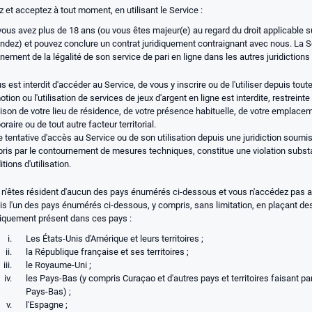
 et acceptez à tout moment, en utilisant le Service :
ous avez plus de 18 ans (ou vous êtes majeur(e) au regard du droit applicable sur
ndez) et pouvez conclure un contrat juridiquement contraignant avec nous. La S
ement de la légalité de son service de pari en ligne dans les autres juridictions 
us est interdit d'accéder au Service, de vous y inscrire ou de l'utiliser depuis toute j
tion ou l'utilisation de services de jeux d'argent en ligne est interdite, restreinte 
aison de votre lieu de résidence, de votre présence habituelle, de votre emplac
raire ou de tout autre facteur territorial.
 tentative d'accès au Service ou de son utilisation depuis une juridiction soumis
ris par le contournement de mesures techniques, constitue une violation substa
tions d'utilisation.
 n'êtes résident d'aucun des pays énumérés ci-dessous et vous n'accédez pas au S
is l'un des pays énumérés ci-dessous, y compris, sans limitation, en plaçant des
iquement présent dans ces pays :
Les États-Unis d'Amérique et leurs territoires ;
la République française et ses territoires ;
le Royaume-Uni ;
les Pays-Bas (y compris Curaçao et d'autres pays et territoires faisant 
Pays-Bas) ;
l'Espagne ;