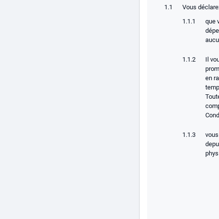
Vous déclarez
que v
dépe
aucun
Il vo
promo
en r
tempo
Toute
comp
Condi
vous
depu
phys