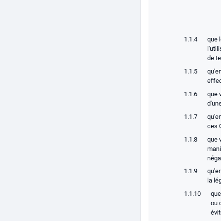
que l
l'uti
de te
qu'en
effec
que 
d'une
qu'e
ces 
que v
mani
négat
qu'en
la lé
que
ou 
évi