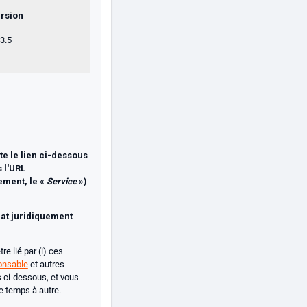
rsion
3.5
te le lien ci-dessous
 l'URL
ement, le «
Service
»)
rat juridiquement
re lié par (i) ces
onsable
et autres
ci-dessous, et vous
e temps à autre.