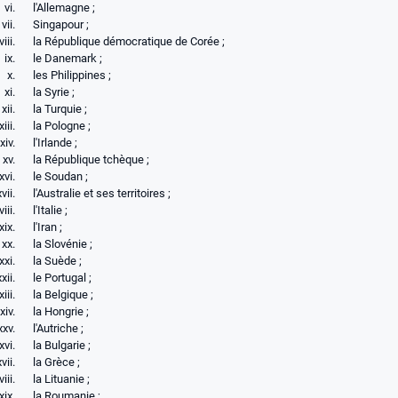
l'Allemagne ;
Singapour ;
la République démocratique de Corée ;
le Danemark ;
les Philippines ;
la Syrie ;
la Turquie ;
la Pologne ;
l'Irlande ;
la République tchèque ;
le Soudan ;
l'Australie et ses territoires ;
l'Italie ;
l'Iran ;
la Slovénie ;
la Suède ;
le Portugal ;
la Belgique ;
la Hongrie ;
l'Autriche ;
la Bulgarie ;
la Grèce ;
la Lituanie ;
la Roumanie ;