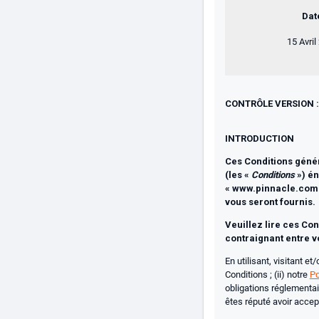
Dat
15 Avril
CONTRÔLE VERSION : 
INTRODUCTION
Ces Conditions généra
(les «
Conditions
») é
« www.pinnacle.com » 
vous seront fournis.
Veuillez lire ces Con
contraignant entre vo
En utilisant, visitant e
Conditions ; (ii) notre
Po
obligations réglementair
êtes réputé avoir accep