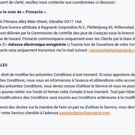
uent de clarté, veuillez nous contacter aux coordonnées ci-dessous :
s le nom de « Pinnacle ».
8A Pitmans Alley Main Street, Gibraltar GX11 1AA.
une licence attribuée à Ragnarok Corporation N.V., Pletterijweg 43, Willemstad
e est délivrée par la Commission de contrôle des jeux de Curaçao sous la lice
eux de hasard. Pinnacle communiquera uniquement avec les Clients par le biais d
 (l'«
Adresse électronique enregistrée
») fournie lors de l'ouverture de votre C
cle sera uniquement transmise via l'e-mail suivant :
serviceclients@pinnacle.
ALES
 droit de modifier les présentes Conditions à tout moment. Si nous apportons d
es Conditions, nous vous en informerons à l'avance et obtiendrons votre accord
es présentes Conditions, vous devez cesser d'utiliser le Service et vous ne pourr
s pouvez retirer vos fonds et fermer votre Compte à tout moment. Tout pari n'étan
 modifications des Conditions sera soumis aux Conditions antérieures à la modifi
vez des doutes sur la manière de faire un pari ou d'utiliser le Service, vous dev
 notre Service clientèle à l'adresse
serviceclients@pinnacle.com
.