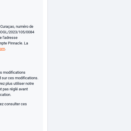
, Curaçao, numéro de
nce OGL/2023/105/0084
e l'adresse
ompte Pinnacle. La
com
.
es modifications
 sur ces modifications.
ez plus utiliser notre
t pas réglé avant
cation.
rez consulter ces