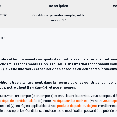
e
Description
Ve
 2026
Conditions générales remplaçant la
version 3.4
3.5
les et les documents auxquels il est fait référence et vers lequel poin
noncent les fondements selon lesquels le site Internet fonctionnant sous
(le « Site Internet ») et ses services associés ou connectés (collectiv
ditions très attentivement, dans la mesure où elles constituent un cont
us, notre client (le
« Client »
), et nous-mêmes.
t/ou ouvrant un compte (le « Compte ») et en utilisant le Service, vous acceptez d'êt
litique de confidentialité
; (iii) notre
Politique sur les cookies
; (iv) notre
Jeu resp
es ; et (v) les règles applicables à nos
produits de paris ou de jeux
mentionnées 
té et compris les Conditions, ainsi que toute modification pouvant être publiée d