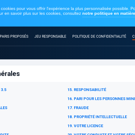
PARIS PROPOSÉS
JEU RESPONSABLE
POLITIQUE DE CONFIDENTIALITÉ
C
nérales
3.5
15. RESPONSABILITÉ
16. PARI POUR LES PERSONNES MIN
ALES
17. FRAUDE
18. PROPRIÉTÉ INTELLECTUELLE
19. VOTRE LICENCE
RDITE
20. VOTRE CONDUITE ET VOTRE SÉC