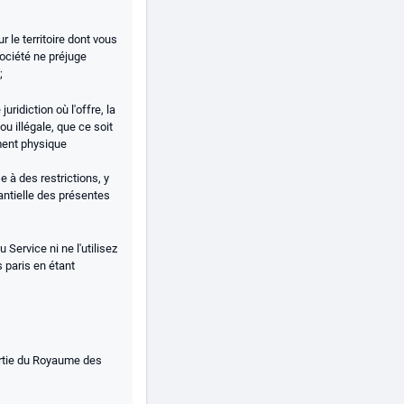
 le territoire dont vous
ociété ne préjuge
;
uridiction où l'offre, la
ou illégale, que ce soit
ement physique
e à des restrictions, y
ntielle des présentes
ervice ni ne l'utilisez
 paris en étant
partie du Royaume des