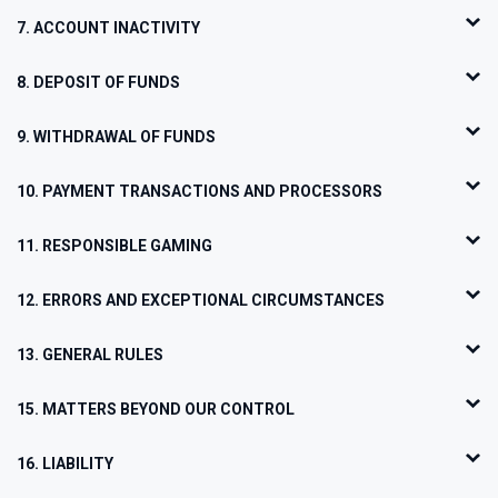
7. ACCOUNT INACTIVITY
8. DEPOSIT OF FUNDS
9. WITHDRAWAL OF FUNDS
10. PAYMENT TRANSACTIONS AND PROCESSORS
11. RESPONSIBLE GAMING
12. ERRORS AND EXCEPTIONAL CIRCUMSTANCES
13. GENERAL RULES
15. MATTERS BEYOND OUR CONTROL
16. LIABILITY