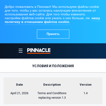
УСЛОВИЯ И ПОЛОЖЕНИЯ
Date
Description
Version
April 21, 2026
Terms and Conditions
1.4
replacing version 1.3