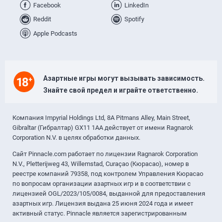
Facebook
LinkedIn
Reddit
Spotify
Apple Podcasts
Азартные игры могут вызывать зависимость.
Знайте свой предел и играйте ответственно.
Компания Impyrial Holdings Ltd, 8A Pitmans Alley, Main Street,
Gibraltar (Гибралтар) GX11 1AA действует от имени Ragnarok
Corporation N.V. в целях обработки данных.
Сайт Pinnacle.com работает по лицензии Ragnarok Corporation
N.V., Pletterijweg 43, Willemstad, Curaçao (Кюрасао), номер в
реестре компаний 79358, под контролем Управления Кюрасао
по вопросам организации азартных игр и в соответствии с
лицензией OGL/2023/105/0084, выданной для предоставления
азартных игр. Лицензия выдана 25 июня 2024 года и имеет
активный статус. Pinnacle является зарегистрированным