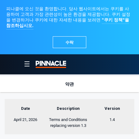
약관
Date
Description
Version
April 21, 2026
Terms and Conditions
1.4
replacing version 1.3