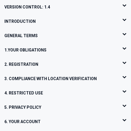
VERSION CONTROL: 1.4
INTRODUCTION
GENERAL TERMS
1.YOUR OBLIGATIONS
2. REGISTRATION
3. COMPLIANCE WITH LOCATION VERIFICATION
4. RESTRICTED USE
5. PRIVACY POLICY
6. YOUR ACCOUNT