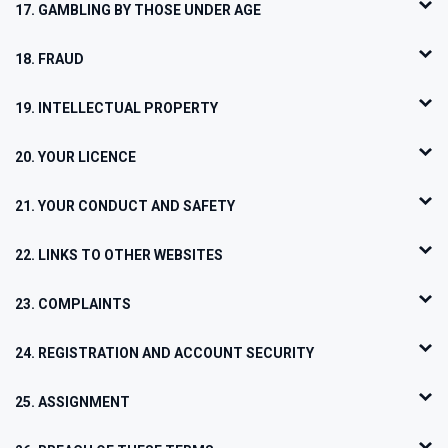
17. GAMBLING BY THOSE UNDER AGE
18. FRAUD
19. INTELLECTUAL PROPERTY
20. YOUR LICENCE
21. YOUR CONDUCT AND SAFETY
22. LINKS TO OTHER WEBSITES
23. COMPLAINTS
24. REGISTRATION AND ACCOUNT SECURITY
25. ASSIGNMENT