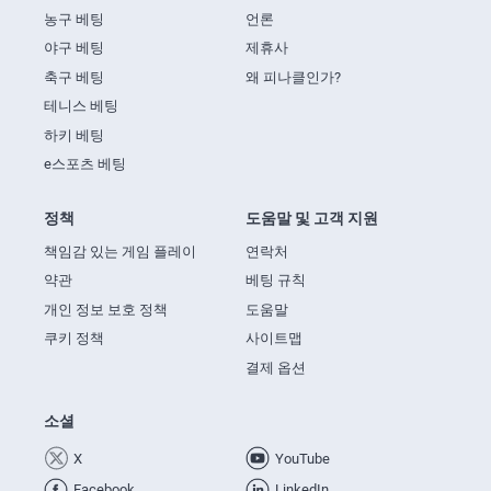
농구 베팅
언론
야구 베팅
제휴사
축구 베팅
왜 피나클인가?
테니스 베팅
하키 베팅
e스포츠 베팅
정책
도움말 및 고객 지원
책임감 있는 게임 플레이
연락처
약관
베팅 규칙
개인 정보 보호 정책
도움말
쿠키 정책
사이트맵
결제 옵션
소셜
X
YouTube
Facebook
LinkedIn