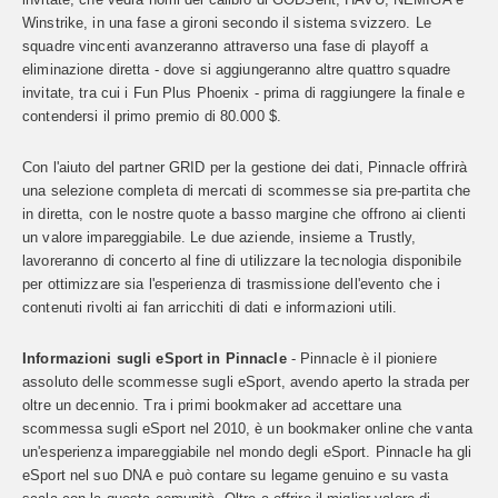
invitate, che vedrà nomi del calibro di GODSent, HAVU, NEMIGA e
Winstrike, in una fase a gironi secondo il sistema svizzero. Le
squadre vincenti avanzeranno attraverso una fase di playoff a
eliminazione diretta - dove si aggiungeranno altre quattro squadre
invitate, tra cui i Fun Plus Phoenix - prima di raggiungere la finale e
contendersi il primo premio di 80.000 $.
Con l'aiuto del partner GRID per la gestione dei dati, Pinnacle offrirà
una selezione completa di mercati di scommesse sia pre-partita che
in diretta, con le nostre quote a basso margine che offrono ai clienti
un valore impareggiabile. Le due aziende, insieme a Trustly,
lavoreranno di concerto al fine di utilizzare la tecnologia disponibile
per ottimizzare sia l'esperienza di trasmissione dell'evento che i
contenuti rivolti ai fan arricchiti di dati e informazioni utili.
Informazioni sugli eSport in Pinnacle
- Pinnacle è il pioniere
assoluto delle scommesse sugli eSport, avendo aperto la strada per
oltre un decennio. Tra i primi bookmaker ad accettare una
scommessa sugli eSport nel 2010, è un bookmaker online che vanta
un'esperienza impareggiabile nel mondo degli eSport. Pinnacle ha gli
eSport nel suo DNA e può contare su legame genuino e su vasta