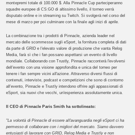
montepremi totale di 100.000 $. Alla Pinnacle Cup parteciperanno
squadre europee di CS:GO di altissimo livello, il torneo verrà
disputato online e in streaming su Twitch. Si svolgerà nel corso del
mese di marzo per poi culminare con la finale agli inizi di aprile.
La combinazione tra i prodotti di Pinnacle, azienda leader nel
mercato delle scommesse sugli eSport, la fornitura completa di dati
da parte di GRID e l'elevato valore di produzione che vanta Relog
Media, farà sì che i fan possano aspettarsi un evento di livello
mondiale. Collaborando con Trustly, Pinnacle racconterà l'evolversi
dell'evento con una visione approfondita e unica del torneo per
tenere i fan sempre vicini all'azione. Attraverso diversi flussi di
contenuti, interviste, podcast e competizioni che sono di contorno
all'evento, Pinnacle e Trustly intendono offrire agli appassionati di
eSport, sia nuovi che vecchi, un'esperienza assolutamente unica.
Il CEO di Pinnacle Paris Smith ha sottolineato:
"La volontà di Pinnacle di essere all'avanguardia negli eSport ci ha
permesso di collaborare con i migliori del mercato. Siamo davvero
entusiasti di lavorare con GRID, Relog Media e Trustly e non