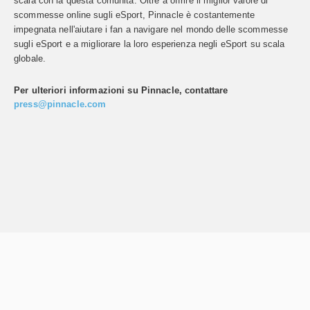
scala con la questa comunità. Oltre a offrire il miglior valore di
scommesse online sugli eSport, Pinnacle è costantemente
impegnata nell'aiutare i fan a navigare nel mondo delle scommesse
sugli eSport e a migliorare la loro esperienza negli eSport su scala
globale.
Per ulteriori informazioni su Pinnacle, contattare
press@pinnacle.com
Pinnacle.com
Affiliati