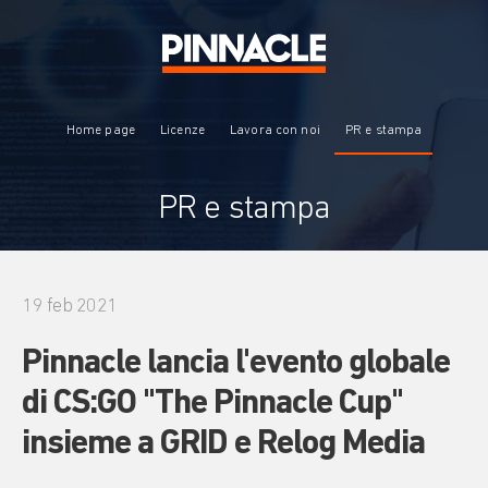
Home page
Licenze
Lavora con noi
PR e stampa
PR e stampa
19 feb 2021
Pinnacle lancia l'evento globale
di CS:GO "The Pinnacle Cup"
insieme a GRID e Relog Media