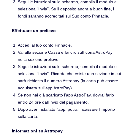
Segui le istruzioni sullo schermo, compila il modulo e
seleziona "Invia". Se il deposito andrà a buon fine, i
fondi saranno accreditati sul Suo conto Pinnacle.
Effettuare un prelievo
Accedi al tuo conto Pinnacle.
Vai alla sezione Cassa e fai clic sull'icona AstroPay
nella sezione prelievo.
Segui le istruzioni sullo schermo, compila il modulo e
seleziona "Invia". Ricorda che esiste una sezione in cui
sarà richiesto il numero Astropay (la carta può essere
acquistata sull'app AstroPay).
Se non hai già scaricato l'app AstroPay, dovrai farlo
entro 24 ore dall'invio del pagamento.
Dopo aver installato l'app, potrai incassare l'importo
sulla carta.
Informazioni su Astropay