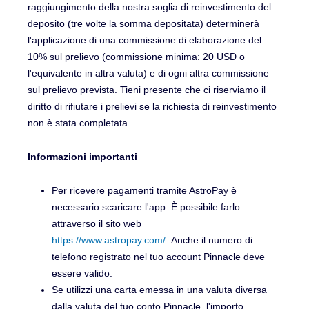
raggiungimento della nostra soglia di reinvestimento del
deposito (tre volte la somma depositata) determinerà
l'applicazione di una commissione di elaborazione del
10% sul prelievo (commissione minima: 20 USD o
l'equivalente in altra valuta) e di ogni altra commissione
sul prelievo prevista. Tieni presente che ci riserviamo il
diritto di rifiutare i prelievi se la richiesta di reinvestimento
non è stata completata.
Informazioni importanti
Per ricevere pagamenti tramite AstroPay è
necessario scaricare l'app. È possibile farlo
attraverso il sito web
https://www.astropay.com/
. Anche il numero di
telefono registrato nel tuo account Pinnacle deve
essere valido.
Se utilizzi una carta emessa in una valuta diversa
dalla valuta del tuo conto Pinnacle, l'importo