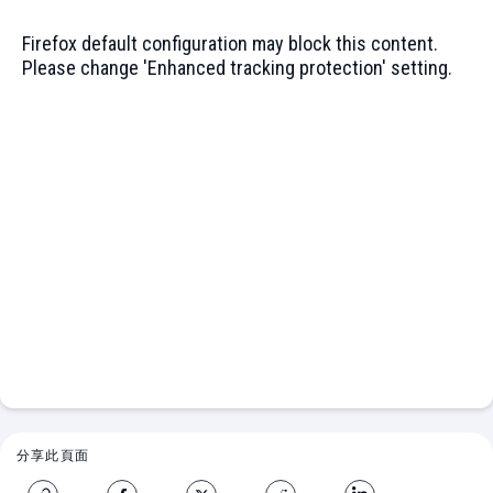
Firefox default configuration may block this content.
Please change 'Enhanced tracking protection' setting.
分享此頁面