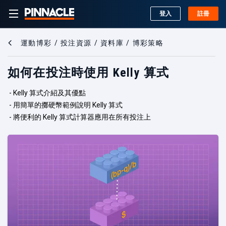
登入
註冊
運動博彩
投注資源
資料庫
博彩策略
如何在投注時使用 Kelly 算式
 - 
Kelly 算式介紹及其優點
 - 
用簡單的擲硬幣範例說明 Kelly 算式
 - 
將便利的 Kelly 算式計算器應用在所有投注上