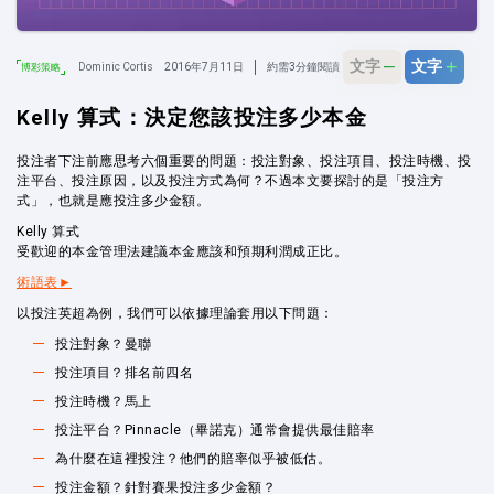
–
+
文字
文字
2016年7月11日
約需3分鐘閱讀
Dominic Cortis
博彩策略
Kelly 算式：決定您該投注多少本金
投注者下注前應思考六個重要的問題：
投注對象、投注項目、投注時機、投
注平台、投注原因，以及投注方式為何？
不過本文要探討的是「投注方
式」，也就是應投注多少金額。
Kelly 算式
受歡迎的本金管理法建議本金應該和預期利潤成正比。
術語表
►
以投注英超為例，我們可以依據理論套用以下問題：
投注對象？曼聯
投注項目？排名前四名
投注時機？馬上
投注平台？Pinnacle（畢諾克）通常會提供最佳賠率
為什麼在這裡投注？他們的賠率似乎被低估。
投注金額？針對賽果投注多少金額？