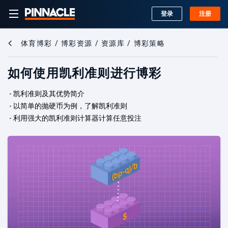
登录
注册
体育博彩
博彩资源
资源库
博彩策略
如何使用凯利准则进行博彩
 - 
凯利准则及其优势简介
 - 
以简单的抛硬币为例，了解凯利准则
 - 
利用强大的凯利准则计算器计算任意投注