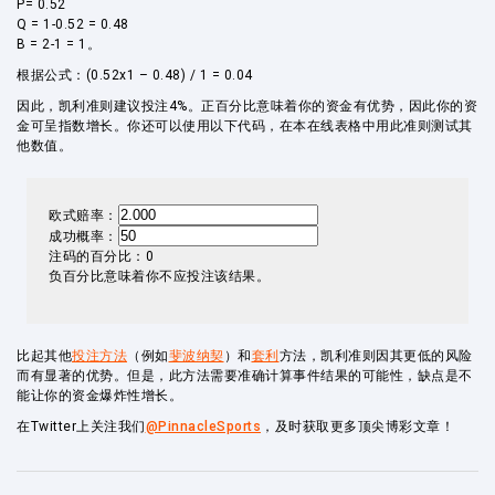
P= 0.52
Q = 1-0.52 = 0.48
B = 2-1 = 1。
根据公式：(0.52x1 – 0.48) / 1 = 0.04
因此，凯利准则建议投注4%。正百分比意味着你的资金有优势，因此你的资
金可呈指数增长。你还可以使用以下代码，在本在线表格中用此准则测试其
他数值。
欧式赔率：
成功概率：
注码的百分比：
0
负百分比意味着你不应投注该结果。
比起其他
投注方法
（例如
斐波纳契
）和
套利
方法，凯利准则因其更低的风险
而有显著的优势。但是，此方法需要准确计算事件结果的可能性，缺点是不
能让你的资金爆炸性增长。
在Twitter上关注我们
@
PinnacleSports
，及时获取更多顶尖博彩文章！