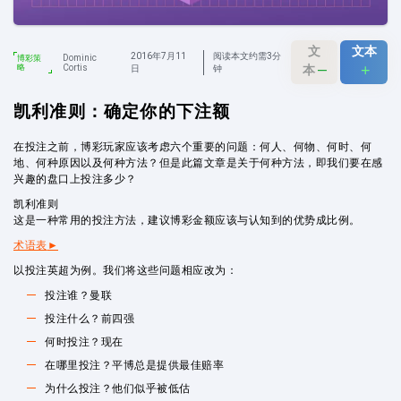
文
文本
2016年7月11
阅读本文约需3分
Dominic
博彩策
–
+
略
Cortis
本
日
钟
凯利准则：确定你的下注额
在投注之前，博彩玩家应该考虑六个重要的问题：
何人、何物、何时、何
地、何种原因以及何种方法？
但是此篇文章是关于何种方法，即我们要在感
兴趣的盘口上投注多少？
凯利准则
这是一种常用的投注方法，建议博彩金额应该与认知到的优势成比例。
术语表
►
以投注英超为例。我们将这些问题相应改为：
投注谁？曼联
投注什么？前四强
何时投注？现在
在哪里投注？平博总是提供最佳赔率
为什么投注？他们似乎被低估