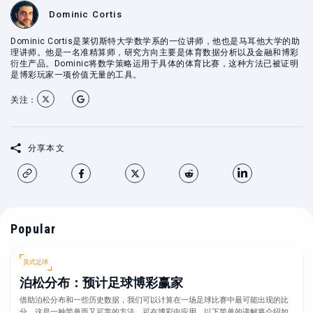
Dominic Cortis
Dominic Cortis是莱切斯特大学数学系的一位讲师，他也是马耳他大学的助
理讲师。他是一名准精算师，研究方向主要是体育数据分析以及金融和博彩
衍生产品。Dominic将数学策略运用于具体的体育比赛，这种方法已被证明
是博彩玩家一项价值无量的工具。
关注：
分享本文
Popular
英式足球
泊松分布：预计足球博彩赢家
借助泊松分布和一些历史数据，我们可以计算在一场足球比赛中最可能出现的比
分。这是一种简单而又可靠的方法，可在博彩中应用。以下简单的讲解将介绍如