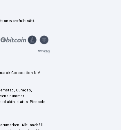
 ansvarsfullt sätt.
gnarok Corporation N.V.
llemstad, Curaçao,
licens nummer
ed aktiv status. Pinnacle
varumärken. Allt innehåll