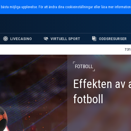
bästa möjliga upplevelse. För att ändra dina cookieinställningar eller läsa mer information
LIVECASINO
VIRTUELL SPORT
ODDSRESURSER
7:3
FOTBOLL
Effekten av 
fotboll