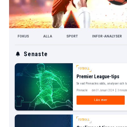
FOKUS
ALLA
SPORT
INFÖR-ANALYSER
Senaste
FOTBOLL
Premier League-tips
Se vad Pinnacles odds, analyser och 
Pinnacle
den 31 Januari 2024
3 minute
Läs mer
FOTBOLL