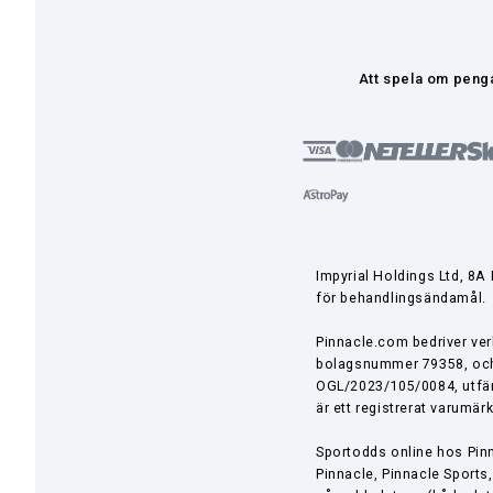
Att spela om penga
Impyrial Holdings Ltd, 8A
för behandlingsändamål.
Pinnacle.com bedriver ver
bolagsnummer 79358, och 
OGL/2023/105/0084, utfärd
är ett registrerat varumärk
Sportodds online hos Pinn
Pinnacle, Pinnacle Sports,