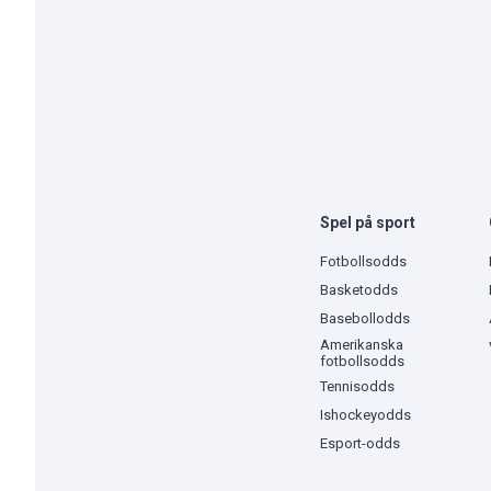
Spel på sport
Fotbollsodds
Basketodds
Basebollodds
Amerikanska
fotbollsodds
Tennisodds
Ishockeyodds
Esport-odds