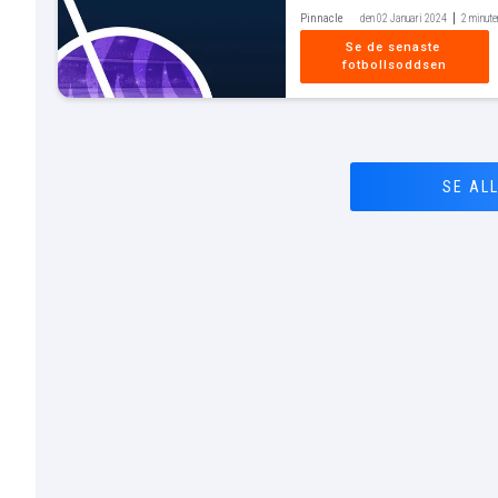
Pinnacle
den 02 Januari 2024
2 minute
Se de senaste 
fotbollsoddsen
SE AL