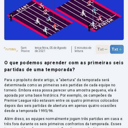
–
Sam
terça-feira, 05 de Agosto
5 minutos de
+
Txt
Txt
FUTEBOL
Pearce
de 2021
leitura
O que podemos aprender com as primeiras seis
partidas de uma temporada?
Para o propósito deste artigo, a "abertura" da temporada será
determinada como as primeiras seis partidas de cada equipe no
torneio. Embora essa possa parecer uma amostra pequena, ela é
apoiada por uma base histórica. Por exemplo, os campeões da
Premier League não estavam entre os quatro primeiros colocados
depois das seis partidas de abertura em apenas quatro ocasiões
desde a temporada 1995/96.
Além disso, as equipes normalmente jogam três partidas em casa e
três fora durante os seis primeiros confrontos da temporada. Esses