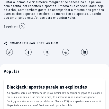
juntar à Pinnacle e finalmente mergulhar de cabeça na sua paixao
pela escrita, por esportes e apostas. Embora sua especialidade seja
o futebol, Sam também gosta de acompanhar a maioria dos grandes
eventos dos esportes e explorar os mercados de apostas, usando
seu amor pelas estatísticas para encontrar valor.
Seguir em:
COMPARTILHAR ESTE ARTIGO
Popular
Blackjack: apostas paralelas explicadas
As apostas paralelas oferecem um jeito emocionante de tornar os jogos de Blackjack
mais interessantes e, ao mesmo tempo, de aumentar suas chances de ganhar.
Então, quais são as apostas paralelas no Blackjack? Quais apostas paralelas estão
disponíveis e valem a pena? Continue lendo para descobrir.