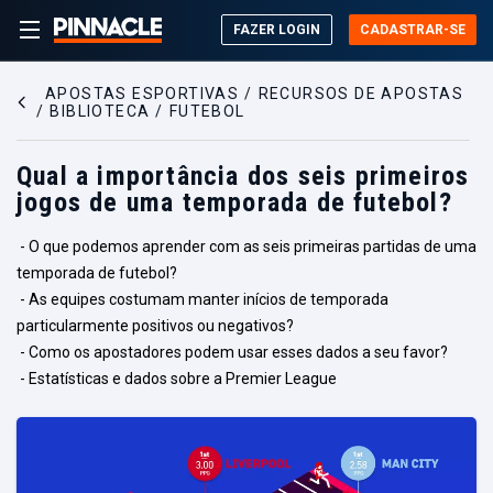
FAZER LOGIN
CADASTRAR-SE
APOSTAS ESPORTIVAS
RECURSOS DE APOSTAS
BIBLIOTECA
FUTEBOL
Qual a importância dos seis primeiros
jogos de uma temporada de futebol?
 - 
O que podemos aprender com as seis primeiras partidas de uma 
temporada de futebol?
 - 
As equipes costumam manter inícios de temporada 
particularmente positivos ou negativos?
 - 
Como os apostadores podem usar esses dados a seu favor?
 - 
Estatísticas e dados sobre a Premier League 