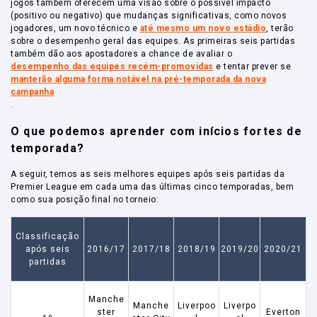
jogos também oferecem uma visão sobre o possível impacto
(positivo ou negativo) que mudanças significativas, como novos
jogadores, um novo técnico e
até mesmo um novo estádio
, terão
sobre o desempenho geral das equipes. As primeiras seis partidas
também dão aos apostadores a chance de avaliar o
desempenho das equipes recém-promovidas
e tentar prever se
manterão alguma forma notável na pré-temporada da nova
campanha
.
O que podemos aprender com inícios fortes de
temporada?
A seguir, temos as seis melhores equipes após seis partidas da
Premier League em cada uma das últimas cinco temporadas, bem
como sua posição final no torneio:
Classificação
após seis
2016/17
2017/18
2018/19
2019/20
2020/21
partidas
Manche
Manche
Liverpoo
Liverpo
ster
Everton