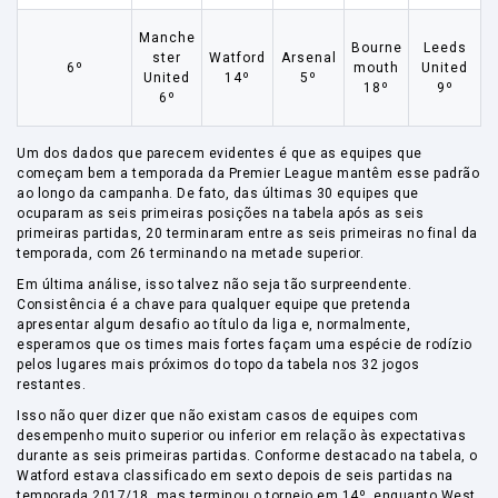
Manche
Bourne
Leeds
ster
Watford
Arsenal
6º
mouth
United
United
14º
5º
18º
9º
6º
Um dos dados que parecem evidentes é que as equipes que
começam bem a temporada da Premier League mantêm esse padrão
ao longo da campanha. De fato, das últimas 30 equipes que
ocuparam as seis primeiras posições na tabela após as seis
primeiras partidas, 20 terminaram entre as seis primeiras no final da
temporada, com 26 terminando na metade superior.
Em última análise, isso talvez não seja tão surpreendente.
Consistência é a chave para qualquer equipe que pretenda
apresentar algum desafio ao título da liga e, normalmente,
esperamos que os times mais fortes façam uma espécie de rodízio
pelos lugares mais próximos do topo da tabela nos 32 jogos
restantes.
Isso não quer dizer que não existam casos de equipes com
desempenho muito superior ou inferior em relação às expectativas
durante as seis primeiras partidas. Conforme destacado na tabela, o
Watford estava classificado em sexto depois de seis partidas na
temporada 2017/18, mas terminou o torneio em 14º, enquanto West