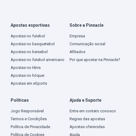
Apostas esportivas
Sobre a Pinnacle
Apostas no futebol
Empresa
Apostas no basquetebol
Comunicação social
Apostas no beisebol
Afiliados
Apostas no futebol americano
Por que apostar na Pinnacle?
Apostas no tênis
Apostas no hóquei
Apostas em eSports
Políticas
Ajuda e Suporte
Jogo Responsável
Entre em contato conosco
Termos e Condições
Regras das apostas
Política de Privacidade
Apostas oferecidas
Política de Cookies
Ajuda