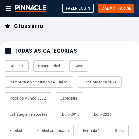
FAZER LOGIN
CADASTRAR-SE
Glossário
TODAS AS CATEGORIAS
Basebol
Basquetebol
Boxe
Campeonato do Mundo de Futebol
Copa América 2021
Copa do Mundo 2022
Especiais
Estratégia de apostas
Euro 2016
Euro 2020
Futebol
Futebol americano
Fórmula 1
Golfe