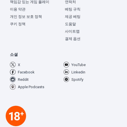
책임감 있는 게임 플레이
연락처
이용 약관
베팅 규칙
개인 정보 보호 정책
제공 베팅
쿠키 정책
도움말
사이트맵
결제 옵션
소셜
X
YouTube
Facebook
Linkedin
Reddit
Spotify
Apple Podcasts