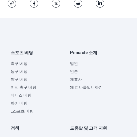
스포츠 베팅
Pinnacle 소개
축구 베팅
법인
농구 베팅
언론
야구 베팅
제휴사
미식 축구 베팅
왜 피나클입니까?
테니스 베팅
하키 베팅
E스포츠 베팅
정책
도움말 및 고객 지원