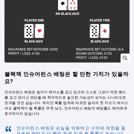
블랙잭 인슈어런스 베팅은 할 만한 가치가 있을까
요?
인슈어런스 베팅은 딜러가 에이스를 갖고 있으며 스스로 그보다 약한 핸드
를 갖고 있다고 판단될 때 즉각적으로 솔깃한 가능성이 보이는 시나리오로
전개될 것만 같습니다. 하지만 확률 법칙에 따르면 딜러의 첫 카드가 에이스
여도 블랙잭이 될 확률은 무척 낮고, 인슈어런스 베팅의 배당률도 베터에게
호의적이지 않습니다.
인슈어런스 베팅은 손실을 악화하고 수익에 제한을 둠
으로써 베터가 더 빨리 돈을 잃게 될 확률이 높습니다.