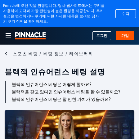
Pinnacle에 오신 것을 환영합니다. 당사 웹사이트에서는 쿠키를
사용하여 고객과 가장 관련성이 높은 환경을 제공합니다. 쿠키
수락
설정을 변경하거나 쿠키에 대한 자세한 내용을 보려면 당사
의
쿠키 정책
을 확인하세요.
로그인
가입
스포츠 베팅
베팅 정보
라이브러리
블랙잭 인슈어런스 베팅 설명
블랙잭 인슈어런스 베팅은 어떻게 할까요?
블랙잭을 갖고 있다면 인슈어런스 베팅을 할 수 있을까요?
블랙잭 인슈어런스 베팅은 할 만한 가치가 있을까요?