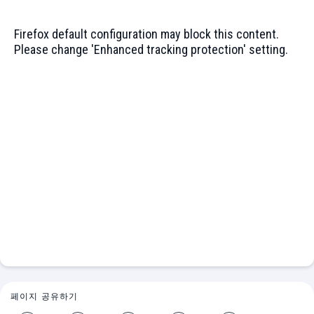
Firefox default configuration may block this content.
Please change 'Enhanced tracking protection' setting.
페이지 공유하기