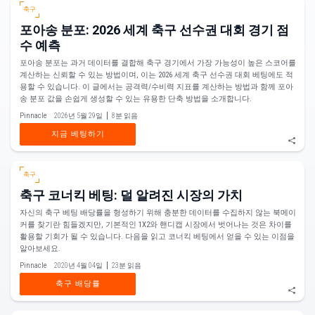
축구
포아송 분포: 2026 세계 축구 선수권 대회 경기 점
수 예측
포아송 분포는 과거 데이터를 결합해 축구 경기에서 가장 가능성이 높은 스코어를
계산하는 신뢰할 수 있는 방법이며, 이는 2026 세계 축구 선수권 대회 베팅에도 적
용할 수 있습니다. 이 글에서는 공격력/수비력 지표를 계산하는 방법과 함께 포아
송 분포 값을 손쉽게 생성할 수 있는 유용한 단축 방법을 소개합니다.
Pinnacle
2026년 5월 29일
8분 읽음
지금 베팅하기
축구
축구 코너킥 베팅: 덜 알려진 시장의 가치
자신의 축구 베팅 배당률을 형성하기 위해 충분한 데이터를 수집하지 않는 북메이
커를 찾기란 힘들겠지만, 기본적인 1X2와 핸디캡 시장에서 벗어나는 것은 차이를
활용할 기회가 될 수 있습니다. 다음을 읽고 코너킥 베팅에서 얻을 수 있는 이점을
알아보세요.
Pinnacle
2020년 4월 04일
23분 읽음
축구 배당률