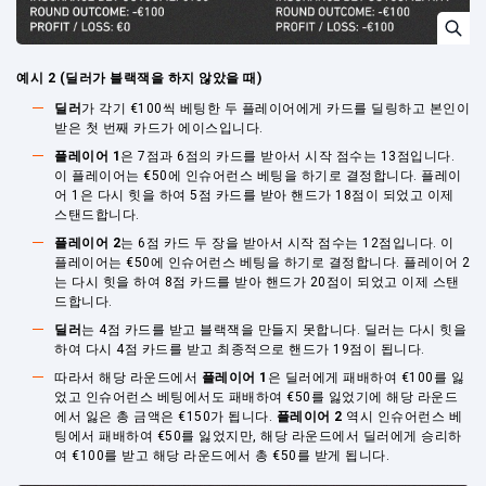
예시 2 (딜러가 블랙잭을 하지 않았을 때)
딜러
가 각기 €100씩 베팅한 두 플레이어에게 카드를 딜링하고 본인이 
받은 첫 번째 카드가 에이스입니다.
플레이어 1
은 7점과 6점의 카드를 받아서 시작 점수는 13점입니다. 
이 플레이어는 €50에 인슈어런스 베팅을 하기로 결정합니다. 플레이
어 1은 다시 힛을 하여 5점 카드를 받아 핸드가 18점이 되었고 이제 
스탠드합니다.
플레이어 2
는 6점 카드 두 장을 받아서 시작 점수는 12점입니다. 이 
플레이어는 €50에 인슈어런스 베팅을 하기로 결정합니다. 플레이어 2
는 다시 힛을 하여 8점 카드를 받아 핸드가 20점이 되었고 이제 스탠
드합니다.
딜러
는 4점 카드를 받고 블랙잭을 만들지 못합니다. 딜러는 다시 힛을 
하여 다시 4점 카드를 받고 최종적으로 핸드가 19점이 됩니다.
따라서 해당 라운드에서 
플레이어 1
은 딜러에게 패배하여 €100를 잃
었고 인슈어런스 베팅에서도 패배하여 €50를 잃었기에 해당 라운드
에서 잃은 총 금액은 €150가 됩니다. 
플레이어 2
 역시 인슈어런스 베
팅에서 패배하여 €50를 잃었지만, 해당 라운드에서 딜러에게 승리하
여 €100를 받고 해당 라운드에서 총 €50를 받게 됩니다.