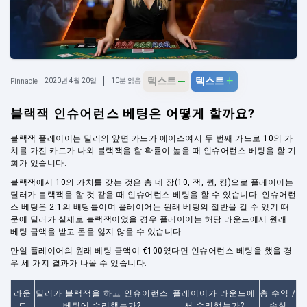
–
+
텍스트
텍스트
2020년 4월 20일
10분 읽음
Pinnacle
블랙잭 인슈어런스 베팅은 어떻게 할까요?
블랙잭 플레이어는 딜러의 앞면 카드가 에이스여서 두 번째 카드로 10의 가
치를 가진 카드가 나와 블랙잭을 할 확률이 높을 때 인슈어런스 베팅을 할 기
회가 있습니다.
블랙잭에서 10의 가치를 갖는 것은 총 네 장(10, 잭, 퀸, 킹)으로 플레이어는
딜러가 블랙잭을 할 것 같을 때 인슈어런스 베팅을 할 수 있습니다. 인슈어런
스 베팅은 2:1의 배당률이며 플레이어는 원래 베팅의 절반을 걸 수 있기 때
문에 딜러가 실제로 블랙잭이었을 경우 플레이어는 해당 라운드에서 원래
베팅 금액을 받고 돈을 잃지 않을 수 있습니다.
만일 플레이어의 원래 베팅 금액이 €100였다면 인슈어런스 베팅을 했을 경
우 세 가지 결과가 나올 수 있습니다.
라운
딜러가 블랙잭을 하고 인슈어런스
플레이어가 라운드에
총 수익 /
드
베팅에 승리했는가?
서 승리했는가?
손실