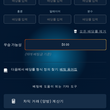
홍콩
말레이어
분수
모든 배당률 제거
우승 가능성
$
0.00
(10개 베팅금 기준)
다음에서 배당률 형식 정의 찾기:
베팅 용어집
베팅에 도움이 되는 기타 도구
차익 거래 (양방) 계산기