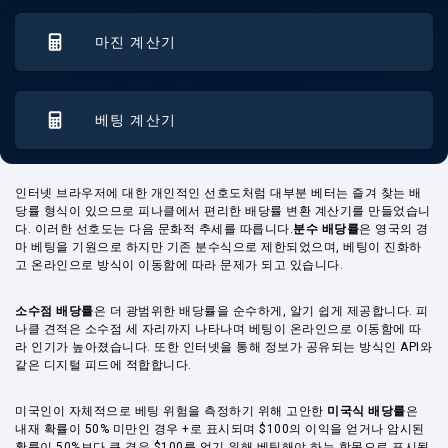
마진 계산기
베팅 계산기
인터넷 브라우저에 대한 개인적인 선호도처럼 대부분 베터는 즐겨 찾는 배
당률 형식이 있으므로 피나클에서 편리한 배당률 변환 계산기를 만들었습니
다. 이러한 선호도는 다음 문화적 추세를 따릅니다.
분수 배당률
은 영국의 경
마 베팅을 기원으로 하지만 기존 분수식으로 제한되었으며, 베팅이 진화하
고 온라인으로 방식이 이동함에 따라 문제가 되고 있습니다.
소수점 배당률
은 더 광범위한 배당률을 순수하게, 알기 쉽게 제공합니다. 피
나클 견적은 소수점 세 자리까지 나타나며 베팅이 온라인으로 이동함에 따
라 인기가 높아졌습니다. 또한 인터넷을 통해 정보가 공유되는 방식인 API와
같은 디지털 피드에 적합합니다.
미국인이 자체적으로 베팅 위험을 측정하기 위해 고안한
미국식 배당률
은
내재 확률이 50% 미만인 경우 +로 표시되며 $100의 이익을 얻거나 암시된
확률이 50%보다 큰 경우 $100를 얻기 위해 베팅해야 하는 항목으로 표시됩