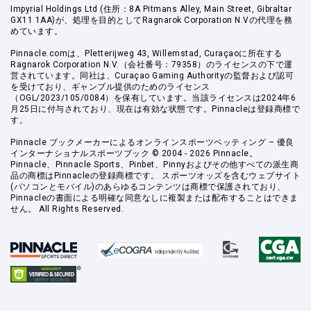
Impyrial Holdings Ltd (住所：8A Pitmans Alley, Main Street, Gibraltar
GX11 1AA)が、処理を目的としてRagnarok Corporation N.Vの代理を務
めています。
Pinnacle.comは、Pletterijweg 43, Willemstad, Curaçaoに所在する
Ragnarok Corporation N.V.（会社番号：79358）のライセンスの下で運
営されています。同社は、Curaçao Gaming Authorityの監督および認可
を受けており、ギャンブル提供のためのライセンス
（OGL/2023/105/0084）を保有しています。当該ライセンスは2024年6
月25日に付与されており、現在は有効な状態です。Pinnacleは登録商標で
す。
Pinnacle ブックメーカーによるオンラインスポーツベッティング – 優良
インターナショナルスポーツブック © 2004 - 2026 Pinnacle。
Pinnacle、Pinnacle Sports、Pinbet、Pinnyおよびその他すべての派生商
品の商標はPinnacleの登録商標です。 スポーツオッズを含むウェブサイト
(パソコンとモバイル)のあらゆるコンテンツは商標で保護されており、
Pinnacleの書面による明確な同意なしに複製または配布することはできま
せん。 All Rights Reserved.