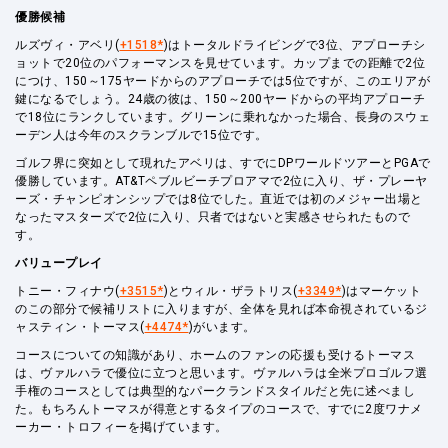
優勝候補
ルズヴィ・アベリ(
+1518*
)はトータルドライビングで3位、アプローチシ
ョットで20位のパフォーマンスを見せています。カップまでの距離で2位
につけ、150～175ヤードからのアプローチでは5位ですが、このエリアが
鍵になるでしょう。24歳の彼は、150～200ヤードからの平均アプローチ
で18位にランクしています。グリーンに乗れなかった場合、長身のスウェ
ーデン人は今年のスクランブルで15位です。
ゴルフ界に突如として現れたアベリは、すでにDPワールドツアーとPGAで
優勝しています。AT&Tペブルビーチプロアマで2位に入り、ザ・プレーヤ
ーズ・チャンピオンシップでは8位でした。直近では初のメジャー出場と
なったマスターズで2位に入り、只者ではないと実感させられたもので
す。
バリュープレイ
トニー・フィナウ(
+3515*
)とウィル・ザラトリス(
+3349*
)はマーケット
のこの部分で候補リストに入りますが、全体を見れば本命視されているジ
ャスティン・トーマス(
+4474*
)がいます。
コースについての知識があり、ホームのファンの応援も受けるトーマス
は、ヴァルハラで優位に立つと思います。ヴァルハラは全米プロゴルフ選
手権のコースとしては典型的なパークランドスタイルだと先に述べまし
た。もちろんトーマスが得意とするタイプのコースで、すでに2度ワナメ
ーカー・トロフィーを掲げています。