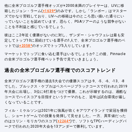
他に全米プロゴルフ選手権オッズが+2000未満のプレイヤーは、LIVに移
籍したジョン・ラーム(
+1639*
)のみです。しかし「ランボー」はマスター
ズでかなり苦戦しており、LIVへの移籍は今のところ思い描いた通りにい
っていないことを認めています。恐らく、PGAツアーのような競争がない
ことを不利益と感じているでしょう。
彼はここ2年近く優勝がないのに対し、ザンダー・シャウフェレは最も安
定してトップ10に居続けている選手の1人で、全米プロゴルフ選手権のベ
ットでは
+2058*
のオッズでトップ5入りしています。
マーケットでトップに食い込む選手はいるでしょうか? この後、Pinnacle
の全米プロゴルフ選手権ベット予告で見ていきましょう。
過去の全米プロゴルフ選手権でのスコアトレンド
全米プロゴルフ選手権の過去5大会での優勝スコアは-9、-5、-6、-13、-8
でした。ブルックス・ケプカはベスページブラックコースで行われた2019
年大会に出場し、3位に6打差をつけて優勝。これが示唆するのは、過酷な
コースでハイスコアを目指すというテーマのもと、近年は試合環境が厳し
くなっていることです。
フィル・ミケルソンは2021年に強風が吹くキアワアイランドで栄冠を獲得
し、ショートゲームでの技量を発揮して見せました。一方、異常値だった
のはコリン・モリカワのスコア(
+2244*
)で、ソフトなTPCハーディングパ
ークで行われた2020年大会を13アンダーで勝利しています。