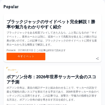
Popular
ブラックジャックのサイドベット完全解説！勝
率や魅力をわかりやすく紹介
ブラックジャックをある程度プレイしてきた人なら、ふと気になるのが「サイ
ドベット」。基本ルールとは別に、追加ベットで高配当を狙えるこの賭け方は
奥が深いのです。この記事では、ブラックジャックのサイドベットに関する基
本ルールから主な種類まで解説します。
Pinnacle
2025年9月16日
この記事は約8分で読めます
今すぐベット
サッカー
ポアソン分布：2026年世界サッカー大会のスコ
ア予測
ポアソン分布は、過去の統計データと組み合わせることで、サッカーの試合で
最も可能性の高いスコアを算出できる手法であり、2026年世界サッカー大会のベ
ッティングにも活用できます。この記事では、攻撃力・守備力の指標を計算す
る方法と、ポアソン分布の値を導き出す方法を紹介します。