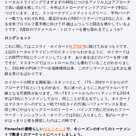
トータルドライビングでまずまずの48位につけるアメリカ人はアプローチ
で高い成績を残していて、今年はストロークゲインドアプローチで8位に
つけています。また、ストロークゲインドティトゥグリーン、平均バーデ
ィー数でもそれぞれ8位。最近行われたRBCヘリテージでは5位に入り、来
る全米プロゴルフ選手権に向けて31歳はふつふつと闘志を燃やしているよ
うです。3度目のワナメーカー・トロフィーを勝ち取れるでしょうか?
ロングショット
これに関してはニコライ・ホイガード(
+7755*
)に賭けてみるつもりです。
上記のトータルドライビングのスタッツからわかるように、ホイガードは
この部門で5位にランクインしています。あり余るほどのパワーを持つ彼
ですが、マスターズではコントロール力にも優れていることがわかりまし
た。2024年のPGAツアー出場権獲得以来、このデンマーク人には大きな感
銘を受けるばかりです。
ホイガードの関する興味深いスタッツとして、175～200ヤードからのア
プローチで1位というものがあり、先に述べたようにこれがヴァルハラで
鍵となる可能性があります。10～15フィートからのパッティングも2024
年は10位にランクインしており、同じことが言えるでしょう。ホイガード
はマスターズへのデビュー戦で16位タイの力強いパフォーマンスを見せ、
同じ年にやはりビッグコースのトーリー・パインズで先に行われたファー
マーズ・インシュランス・オープンでは2位に入りました。私のレーダー
がはっきりと彼を捕捉したのはこの時です。
Pinnacleの素晴らしい
ゴルフオッズ
で、今シーズンのすべてのトーナメン
トで数多くのマーケットにベットしましょう。