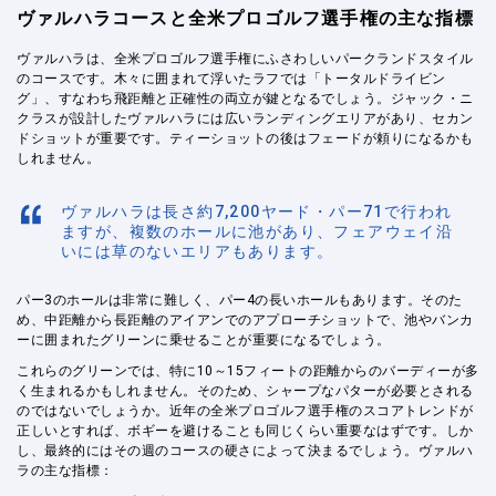
ヴァルハラコースと全米プロゴルフ選手権の主な指標
ヴァルハラは、全米プロゴルフ選手権にふさわしいパークランドスタイル
のコースです。木々に囲まれて浮いたラフでは「トータルドライビン
グ」、すなわち飛距離と正確性の両立が鍵となるでしょう。ジャック・ニ
クラスが設計したヴァルハラには広いランディングエリアがあり、セカン
ドショットが重要です。ティーショットの後はフェードが頼りになるかも
しれません。
ヴァルハラは長さ約7,200ヤード・パー71で行われ
ますが、複数のホールに池があり、フェアウェイ沿
いには草のないエリアもあります。
パー3のホールは非常に難しく、パー4の長いホールもあります。そのた
め、中距離から長距離のアイアンでのアプローチショットで、池やバンカ
ーに囲まれたグリーンに乗せることが重要になるでしょう。
これらのグリーンでは、特に10～15フィートの距離からのバーディーが多
く生まれるかもしれません。そのため、シャープなパターが必要とされる
のではないでしょうか。近年の全米プロゴルフ選手権のスコアトレンドが
正しいとすれば、ボギーを避けることも同じくらい重要なはずです。しか
し、最終的にはその週のコースの硬さによって決まるでしょう。ヴァルハ
ラの主な指標：