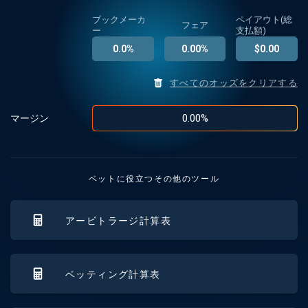
ブックメーカ
ペイアウト(総
フェア
ー
支払額)
0.0
%
0.00
%
$
0.00
すべてのオッズをクリアする
0.00
%
マージン
ベットに役立つその他のツール
アービトラージ計算表
ベッティング計算表