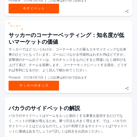
Pinnacle
2026年5月29日
この記事は約10分で読めます
今すぐベット
サッカー
サッカーのコーナーベッティング：知名度が低
いマーケットの価値
サッカーではどういうわけか、コーナーキックが最もエキサイティングな出来
事のひとつとなっています。ゴールにつながる可能性はわずか3%ほどですが、
攻撃側のチームのファンは、そのチャンスをものにすると間違いなく雄叫びを
上げて喜び、チームを鼓舞します。 コーナーキックにベットする場合、どうす
れば有利になるのか、よく読んで確かめてください。
Pinnacle
2022年4月19日
この記事は約35分で読めます
サッカーのオッズ
バカラのサイドベットの解説
バカラのサイドベットはゲームをもっと面白くする要素を提供するだけでな
く、ベットの対象が増えるため、勝つ方法も大きく増えます。では、バカラの
サイドベットとはどんなものでしょうか? 利用できるサイドベットは? サイドベ
ットに価値はあるでしょうか? 詳しくは続きをお読みください。