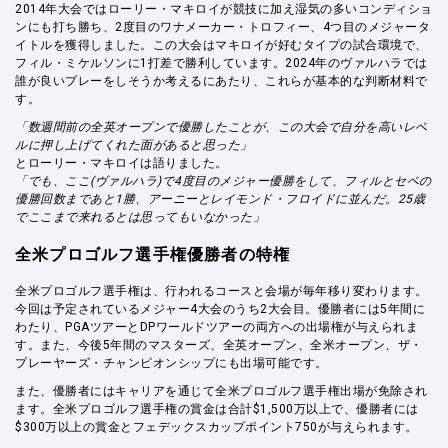
2014年大会ではローリー・マキロイが競技に加え湿気の多いコンディショ
ンにも打ち勝ち、2度目のワナメーカー・トロフィー、4つ目のメジャータ
イトルを獲得しました。この大会はマキロイが好むタイプの試合環境で、
フィル・ミケルソンに1打差で勝利しています。2024年のヴァルハラでは
誰が良いプレーをしそうか考えるにあたり、これらが基本的な判断材料で
す。
「数週間前の全英オープンで優勝したことが、この大会で自分を高いレベ
ルに押し上げてくれた面があると思った」
とローリー・マキロイは語りました。
「でも、ここ(ヴァルハラ)で4度目のメジャー優勝をして、フィルとセベの
優勝回数まであと1勝、アーニーとレイモンド・フロイドに並んだ。25歳
でここまで来れるとは思ってもいなかった」
全米プロゴルフ選手権優勝者の特権
全米プロゴルフ選手権は、行われるコースと会場が毎年移り変わります。
今回は予定されているメジャー4大会のうち2大会目。優勝者には5年間に
わたり、PGAツアーとDPワールドツアーの両方への出場権が与えられま
す。また、今後5年間のマスターズ、全英オープン、全米オープン、ザ・
プレーヤーズ・チャンピオンシップにも出場可能です。
また、優勝者にはキャリアを通じて全米プロゴルフ選手権出場が免除され
ます。全米プロゴルフ選手権の賞金は合計$1,500万以上で、優勝者には
$300万以上の賞金とフェデックスカップポイント750が与えられます。