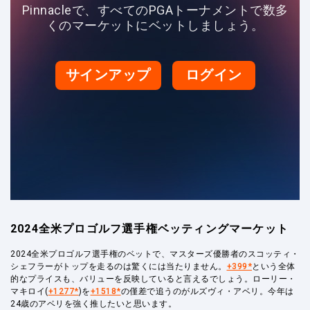
Pinnacleで、すべてのPGAトーナメントで数多
くのマーケットにベットしましょう。
サインアップ
ログイン
2024全米プロゴルフ選手権ベッティングマーケット
2024全米プロゴルフ選手権のベットで、マスターズ優勝者のスコッティ・
シェフラーがトップを走るのは驚くには当たりません。
+399*
という全体
的なプライスも、バリューを反映していると言えるでしょう。ローリー・
マキロイ(
+1277*
)を
+1518*
の僅差で追うのがルズヴィ・アベリ。今年は
24歳のアベリを強く推したいと思います。