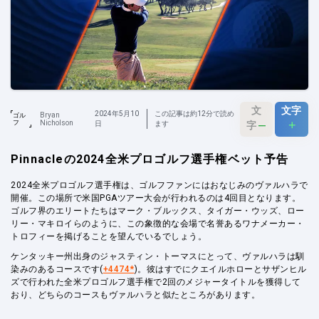
文
文字
2024年5月10
この記事は約12分で読め
Bryan
ゴル
–
+
フ
Nicholson
字
日
ます
Pinnacleの2024全米プロゴルフ選手権ベット予告
2024全米プロゴルフ選手権は、ゴルフファンにはおなじみのヴァルハラで
開催。この場所で米国PGAツアー大会が行われるのは4回目となります。
ゴルフ界のエリートたちはマーク・ブルックス、タイガー・ウッズ、ロー
リー・マキロイらのように、この象徴的な会場で名誉あるワナメーカー・
トロフィーを掲げることを望んでいるでしょう。
ケンタッキー州出身のジャスティン・トーマスにとって、ヴァルハラは馴
染みのあるコースです(
+4474*
)。彼はすでにクエイルホローとサザンヒル
ズで行われた全米プロゴルフ選手権で2回のメジャータイトルを獲得して
おり、どちらのコースもヴァルハラと似たところがあります。