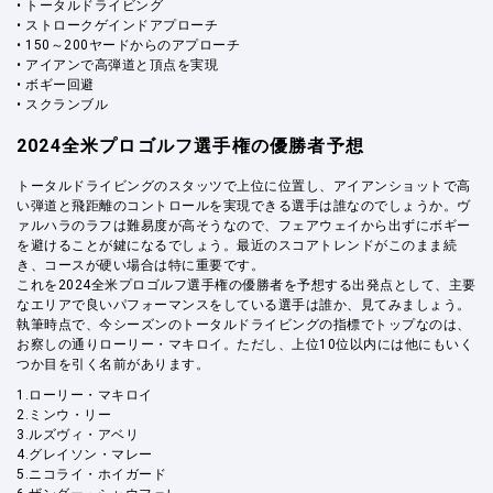
• トータルドライビング
• ストロークゲインドアプローチ
• 150～200ヤードからのアプローチ
• アイアンで高弾道と頂点を実現
• ボギー回避
• スクランブル
2024全米プロゴルフ選手権の優勝者予想
トータルドライビングのスタッツで上位に位置し、アイアンショットで高
い弾道と飛距離のコントロールを実現できる選手は誰なのでしょうか。ヴ
ァルハラのラフは難易度が高そうなので、フェアウェイから出ずにボギー
を避けることが鍵になるでしょう。最近のスコアトレンドがこのまま続
き、コースが硬い場合は特に重要です。
これを2024全米プロゴルフ選手権の優勝者を予想する出発点として、主要
なエリアで良いパフォーマンスをしている選手は誰か、見てみましょう。
執筆時点で、今シーズンのトータルドライビングの指標でトップなのは、
お察しの通りローリー・マキロイ。ただし、上位10位以内には他にもいく
つか目を引く名前があります。
1.ローリー・マキロイ
2.ミンウ・リー
3.ルズヴィ・アベリ
4.グレイソン・マレー
5.ニコライ・ホイガード