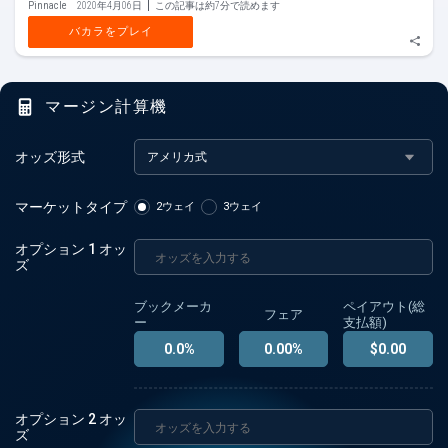
Pinnacle
2020年4月06日
この記事は約7分で読めます
バカラをプレイ
マージン計算機
オッズ形式
アメリカ式
マーケットタイプ
2ウェイ
3ウェイ
オプション
1
オッ
ズ
ブックメーカ
ペイアウト(総
フェア
ー
支払額)
0.0
%
0.00
%
$
0.00
オプション
2
オッ
ズ