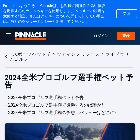
Pinnacleへようこそ。 Pinnacleは、お客様に関連性の高い体験
を提供するため、クッキーを使用します。 クッキーの設定を
受理
変更する場合、またはクッキーについて詳しく知りたい場合
は、当社の
クッキーポリシー
を参照してください。
ログイン
登録
スポーツベット
ベッティングリソース
ライブラリ
ゴルフ
2024全米プロゴルフ選手権ベット予
告
 - 
2024全米プロゴルフ選手権ベット予告
 - 
2024全米プロゴルフ選手権で優勝するのは誰か?
 - 
2024全米プロゴルフ選手権の予想：バリューはどこに?