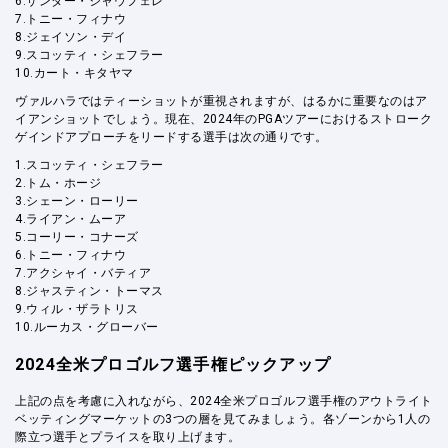
6.ザンダー・シャウフェレ
7.トニー・フィナウ
8.ジェイソン・デイ
9.スコッティ・シェフラー
10.カート・キタヤマ
ヴァルハラではティーショットが重視されますが、はるかに重要なのはア
イアンショットでしょう。現在、2024年のPGAツアーにおけるストローク
ゲインドアプローチをリードする選手は次の通りです。
1.スコッティ・シェフラー
2.トム・ホージ
3.シェーン・ローリー
4.ライアン・ムーア
5.コーリー・コナーズ
6.トニー・フィナウ
7.アクシャイ・バティア
8.ジャスティン・トーマス
9.ウィル・ザラトリス
10.ルーカス・グローバー
2024全米プロゴルフ選手権ピックアップ
上記の点を考慮に入れながら、2024全米プロゴルフ選手権のアウトライト
ベッティングマーケットの3つの層を見てみましょう。各ゾーンから1人の
際立つ選手とプライスを取り上げます。