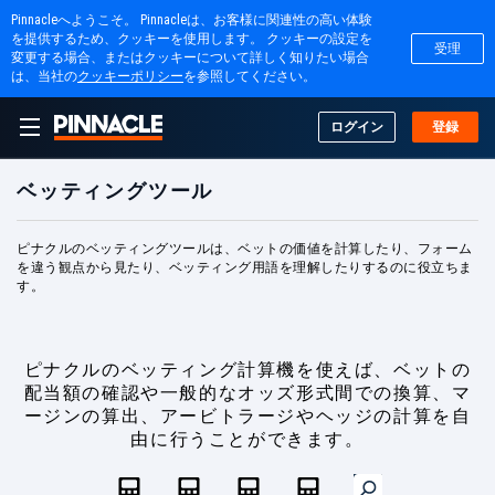
Pinnacleへようこそ。 Pinnacleは、お客様に関連性の高い体験
を提供するため、クッキーを使用します。 クッキーの設定を
受理
変更する場合、またはクッキーについて詳しく知りたい場合
は、当社の
クッキーポリシー
を参照してください。
ログイン
登録
ベッティングツール
ピナクルのベッティングツールは、ベットの価値を計算したり、フォーム
を違う観点から見たり、ベッティング用語を理解したりするのに役立ちま
す。
ピナクルのベッティング計算機を使えば、ベットの
配当額の確認や一般的なオッズ形式間での換算、マ
ージンの算出、アービトラージやヘッジの計算を自
由に行うことができます。