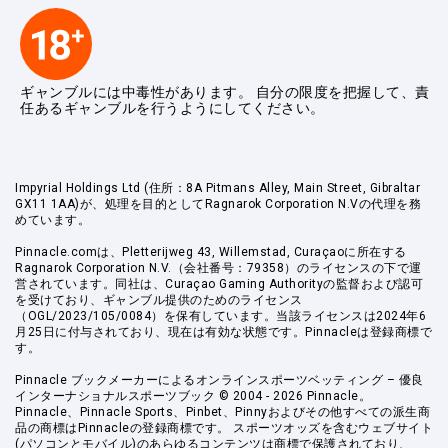
ギャンブルには中毒性があります。 自分の限度を把握して、責
任あるギャンブルを行うようにしてください。
Impyrial Holdings Ltd (住所：8A Pitmans Alley, Main Street, Gibraltar
GX11 1AA)が、処理を目的としてRagnarok Corporation N.Vの代理を務
めています。
Pinnacle.comは、Pletterijweg 43, Willemstad, Curaçaoに所在する
Ragnarok Corporation N.V.（会社番号：79358）のライセンスの下で運
営されています。同社は、Curaçao Gaming Authorityの監督および認可
を受けており、ギャンブル提供のためのライセンス
（OGL/2023/105/0084）を保有しています。当該ライセンスは2024年6
月25日に付与されており、現在は有効な状態です。Pinnacleは登録商標で
す。
Pinnacle ブックメーカーによるオンラインスポーツベッティング – 優良
インターナショナルスポーツブック © 2004 - 2026 Pinnacle。
Pinnacle、Pinnacle Sports、Pinbet、Pinnyおよびその他すべての派生商
品の商標はPinnacleの登録商標です。 スポーツオッズを含むウェブサイト
(パソコンとモバイル)のあらゆるコンテンツは商標で保護されており、