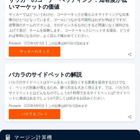
いマーケットの価値
サッカーではどういうわけか、コーナーキックが最もエキサイティングな出来
事のひとつとなっています。ゴールにつながる可能性はわずか3%ほどですが、
攻撃側のチームのファンは、そのチャンスをものにすると間違いなく雄叫びを
上げて喜び、チームを鼓舞します。 コーナーキックにベットする場合、どうす
れば有利になるのか、よく読んで確かめてください。
Pinnacle
2022年4月19日
この記事は約35分で読めます
サッカーのオッズ
バカラのサイドベットの解説
バカラのサイドベットはゲームをもっと面白くする要素を提供するだけでな
く、ベットの対象が増えるため、勝つ方法も大きく増えます。では、バカラの
サイドベットとはどんなものでしょうか? 利用できるサイドベットは? サイドベ
ットに価値はあるでしょうか? 詳しくは続きをお読みください。
Pinnacle
2020年4月06日
この記事は約7分で読めます
バカラをプレイ
マージン計算機