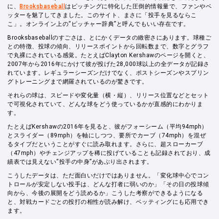
に、
Brooksbaseball
はピッチングに特化した圧倒的情報量で、ファンやベ
ッターを魅了してきました。このサイト、まさに「投手を見るならこ
こ」。オンライン上の“ピッチャー辞典”と呼んでもいい存在です。
Brooksbaseballのすごさは、とにかくデータの緻密さにあります。球種ご
との特徴、投球の傾向、リリースポイントから回転数まで、数字とグラフ
で丸裸にされている感覚。たとえばClayton Kershawのページを開くと、
2007年から2016年にかけて彼が投げた28,000球以上の全データが記録さ
れています。レギュラーシーズンだけでなく、ポストシーズンやスプリン
グトレーニングまで網羅されているのが驚きです。
それらの球は、スピードや変化量（横・縦）、リリース位置などとセット
で可視化されていて、どんな球をどう使っているかが直感的にわかりま
す。
たとえばKershawの2016年を見ると、彼がフォーシーム（平均94mph）
とスライダー（89mph）を軸にしつつ、要所でカーブ（74mph）を混ぜ
るタイプだということがすぐに読み取れます。さらに、超スローカーブ
（47mph）やチェンジアップを稀に投げていることも記録されており、成
績表では見えない“投手の中身”があぶり出されます。
こうしたデータは、ただ面白いだけではありません。「変化球中心でコン
トロールが安定しない投手は、どんな打者に弱いのか」「その日の投球傾
向から、今後の展開をどう読めるか」こうした考察ができるようになる
と、対戦カードごとの投打の相性が読み解け、ベッティングにも応用でき
ます。