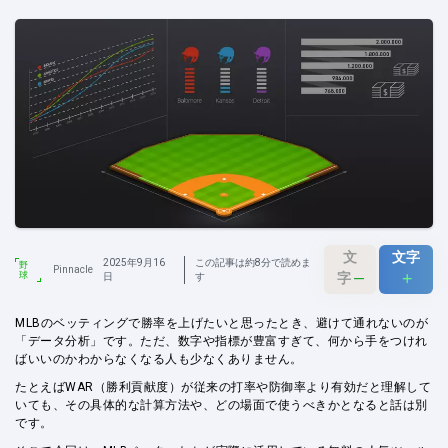
文
文字
2025年9月16
この記事は約8分で読めま
野
Pinnacle
–
+
球
字
日
す
MLBのベッティングで勝率を上げたいと思ったとき、避けて通れないのが
「データ分析」です。ただ、数字や指標が豊富すぎて、何から手をつけれ
ばいいのかわからなくなる人も少なくありません。
たとえばWAR（勝利貢献度）が従来の打率や防御率より有効だと理解して
いても、その具体的な計算方法や、どの場面で使うべきかとなると話は別
です。