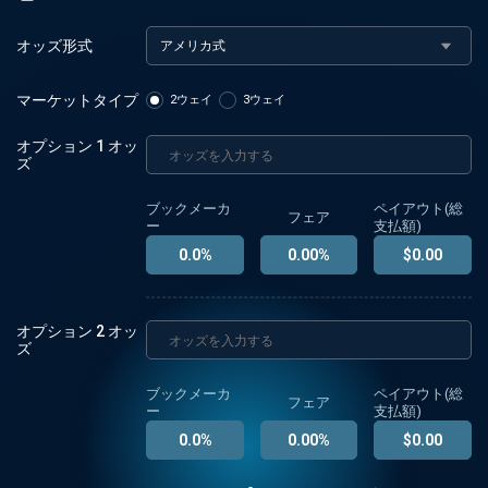
オッズ形式
アメリカ式
マーケットタイプ
2ウェイ
3ウェイ
オプション
1
オッ
ズ
ブックメーカ
ペイアウト(総
フェア
ー
支払額)
0.0
%
0.00
%
$
0.00
オプション
2
オッ
ズ
ブックメーカ
ペイアウト(総
フェア
ー
支払額)
0.0
%
0.00
%
$
0.00