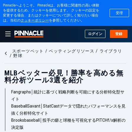
Pinnacleへようこそ。 Pinnacleは、お客様に関連性の高い体験
を提供するため、クッキーを使用します。 クッキーの設定を
受理
変更する場合、またはクッキーについて詳しく知りたい場合
は、当社の
クッキーポリシー
を参照してください。
ログイン
登録
スポーツベット
ベッティングリソース
ライブラリ
野球
MLBベッター必見！勝率を高める無
料分析ツール3選を紹介
Fangraphs│統計に基づく戦略判断を可能にする分析特化型サ
イト
BaseballSavant│StatCastデータで隠れたパフォーマンスを見
抜く分析特化サイト
Brooksbaseball│投手の癖と球種を可視化するPITCHf/x解析の
決定版