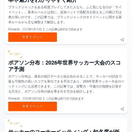
ブラックジャックをある程度プレイしてきた人なら、ふと気になるのが「サイ
ドベット」。基本ルールとは別に、追加ベットで高配当を狙えるこの賭け方は
奥が深いのです。この記事では、ブラックジャックのサイドベットに関する基
本ルールから主な種類まで解説します。
Pinnacle
2025年9月16日
この記事は約8分で読めます
今すぐベット
サッカー
ポアソン分布：2026年世界サッカー大会のスコ
ア予測
ポアソン分布は、過去の統計データと組み合わせることで、サッカーの試合で
最も可能性の高いスコアを算出できる手法であり、2026年世界サッカー大会のベ
ッティングにも活用できます。この記事では、攻撃力・守備力の指標を計算す
る方法と、ポアソン分布の値を導き出す方法を紹介します。
Pinnacle
2026年5月29日
この記事は約10分で読めます
今すぐベット
サッカー
サッカーのコーナーベッティング：知名度が低