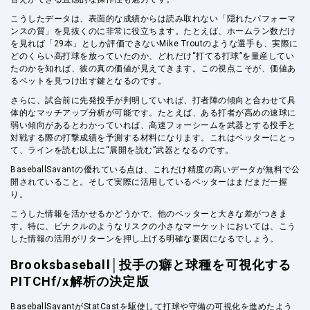
こうしたデータは、表面的な成績からは読み取れない「隠れたパフォーマ
ンスの質」を見抜くのに非常に役立ちます。たとえば、ホームラン数だけ
を見れば「29本」としか評価できないMike Troutのような選手も、実際に
どのくらい高打球を放っていたのか、どれだけ“打てる打球”を量産してい
たのかを知れば、彼の真の価値が見えてきます。この視点こそが、価値あ
るベットを見つけ出す鍵となるのです。
さらに、試合前に先発投手が判明していれば、打者陣の傾向と合わせて具
体的なマッチアップ分析が可能です。たとえば、ある打者が高めの速球に
弱い傾向があるとわかっていれば、高速フォーシームを武器とする投手と
対戦する際の打撃成績を予測する材料になります。これはベッターにとっ
て、ラインを読む以上に“展開を読む”武器となるのです。
BaseballSavantの優れている点は、これだけ精度の高いデータが無料で公
開されていること。そして実際に活用しているベッターはまだまだ一握
り。
こうした情報を活かせるかどうかで、他のベッターと大きな差がつきま
す。特に、ピナクルのようなリスクの小さなマーケットにおいては、こう
した情報の活用がリターンを押し上げる明確な要因になるでしょう。
Brooksbaseball│投手の癖と球種を可視化する
PITCHf/x解析の決定版
BaseballSavantがStatCastを駆使して打球や守備の可視化を進めたよう