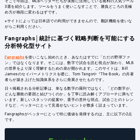
そこで今回は、MLBベッターたちが実際に活用している無料の人気ツール
3選を紹介します。ツールをうまく使いこなすことで、勝負どころの見極
め方が格段に変わるはずです。
※サイトによっては日本語での利用ができませんので、翻訳機能を使いな
がらご利用ください。
Fangraphs│統計に基づく戦略判断を可能にする
分析特化型サイト
Fangraphs
を使いこなし始めたとき、あなたはすでに「ただの野球ファ
ン」ではなくなります。そこには、数字で試合を読む視点が加わり、MLB
の世界をより深く理解するための扉が開かれます。このサイトは、Bill
Jamesのセイバーメトリクスを礎に、Tom Tangoや『The Book』の共著
者らが築き上げた知識体系をさらに発展させたものです。
日々掲載される分析記事は、単なる数字の羅列ではなく、「どの数字が、
どんな勝敗の要因と結びつくのか」を丁寧に読み解くアプローチに満ちて
います。新しいスタッツの提案や、選手の意外な弱点、試合ごとのトレン
ドなど、ベッターにとって見逃せないヒントが数多く詰まっています。
Fangraphsがベッターにとって特に価値を発揮するのは、主に以下の2点
です。