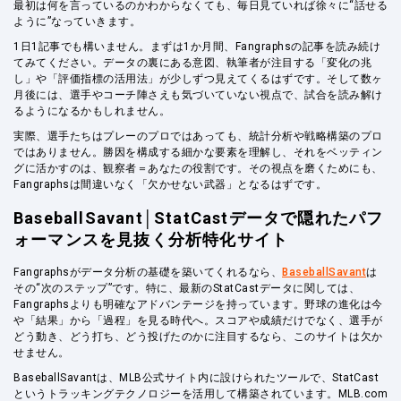
最初は何を言っているのかわからなくても、毎日見ていれば徐々に“話せる
ように”なっていきます。
1日1記事でも構いません。まずは1か月間、Fangraphsの記事を読み続け
てみてください。データの裏にある意図、執筆者が注目する「変化の兆
し」や「評価指標の活用法」が少しずつ見えてくるはずです。そして数ヶ
月後には、選手やコーチ陣さえも気づいていない視点で、試合を読み解け
るようになるかもしれません。
実際、選手たちはプレーのプロではあっても、統計分析や戦略構築のプロ
ではありません。勝因を構成する細かな要素を理解し、それをベッティン
グに活かすのは、観察者＝あなたの役割です。その視点を磨くためにも、
Fangraphsは間違いなく「欠かせない武器」となるはずです。
BaseballSavant│StatCastデータで隠れたパフ
ォーマンスを見抜く分析特化サイト
Fangraphsがデータ分析の基礎を築いてくれるなら、
BaseballSavant
は
その“次のステップ”です。特に、最新のStatCastデータに関しては、
Fangraphsよりも明確なアドバンテージを持っています。野球の進化は今
や「結果」から「過程」を見る時代へ。スコアや成績だけでなく、選手が
どう動き、どう打ち、どう投げたのかに注目するなら、このサイトは欠か
せません。
BaseballSavantは、MLB公式サイト内に設けられたツールで、StatCast
というトラッキングテクノロジーを活用して構築されています。MLB.com