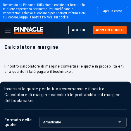
Benvenuto su Pinnacle. Utilizziamo cookie per fornirLe la
migliore esperienza pertinente. Per modificare le
Apri un conto
impostazioni relative ai cookie o per ulteriori informazioni
sui cookie, legga la nostra
Politica sui cookie
.
ACCEDI
APRI UN CONTO
Calcolatore margine
Il nostro calcolatore di margine convertirà le quote in probabilità e ti
dirà quanto ti farà pagare il bookmaker.
Inserisci le quote per la tua scommessa e il nostro
Calcolatore di margine calcolerà le probabilità e il margine
del bookmaker.
Formato delle
Americano
quote