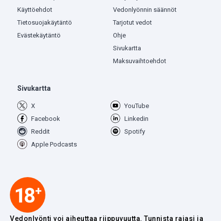
Käyttöehdot
Vedonlyönnin säännöt
Tietosuojakäytäntö
Tarjotut vedot
Evästekäytäntö
Ohje
Sivukartta
Maksuvaihtoehdot
Sivukartta
X
YouTube
Facebook
Linkedin
Reddit
Spotify
Apple Podcasts
Vedonlyönti voi aiheuttaa riippuvuutta. Tunnista rajasi ja