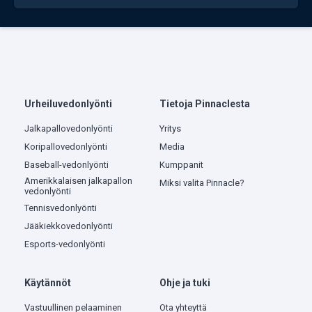
Urheiluvedonlyönti
Tietoja Pinnaclesta
Jalkapallovedonlyönti
Yritys
Koripallovedonlyönti
Media
Baseball-vedonlyönti
Kumppanit
Amerikkalaisen jalkapallon
Miksi valita Pinnacle?
vedonlyönti
Tennisvedonlyönti
Jääkiekkovedonlyönti
Esports-vedonlyönti
Käytännöt
Ohje ja tuki
Vastuullinen pelaaminen
Ota yhteyttä