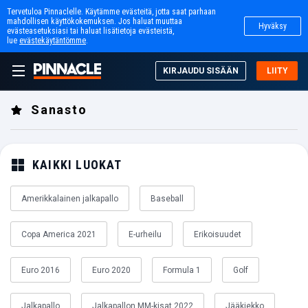
Tervetuloa Pinnaclelle. Käytämme evästeitä, jotta saat parhaan
mahdollisen käyttökokemuksen. Jos haluat muuttaa
Hyväksy
evästeasetuksiasi tai haluat lisätietoja evästeistä,
lue
evästekäytäntömme
.
KIRJAUDU SISÄÄN
LIITY
Sanasto
KAIKKI LUOKAT
Amerikkalainen jalkapallo
Baseball
Copa America 2021
E-urheilu
Erikoisuudet
Euro 2016
Euro 2020
Formula 1
Golf
Jalkapallo
Jalkapallon MM-kisat 2022
Jääkiekko