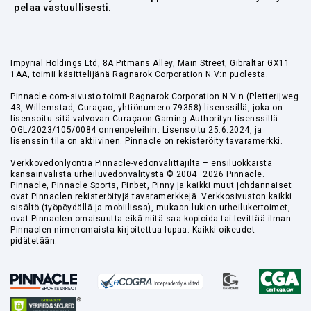
pelaa vastuullisesti.
Impyrial Holdings Ltd, 8A Pitmans Alley, Main Street, Gibraltar GX11
1AA, toimii käsittelijänä Ragnarok Corporation N.V:n puolesta.
Pinnacle.com-sivusto toimii Ragnarok Corporation N.V:n (Pletterijweg
43, Willemstad, Curaçao, yhtiönumero 79358) lisenssillä, joka on
lisensoitu sitä valvovan Curaçaon Gaming Authorityn lisenssillä
OGL/2023/105/0084 onnenpeleihin. Lisensoitu 25.6.2024, ja
lisenssin tila on aktiivinen. Pinnacle on rekisteröity tavaramerkki.
Verkkovedonlyöntiä Pinnacle-vedonvälittäjiltä – ensiluokkaista
kansainvälistä urheiluvedonvälitystä © 2004–2026 Pinnacle.
Pinnacle, Pinnacle Sports, Pinbet, Pinny ja kaikki muut johdannaiset
ovat Pinnaclen rekisteröityjä tavaramerkkejä. Verkkosivuston kaikki
sisältö (työpöydällä ja mobiilissa), mukaan lukien urheilukertoimet,
ovat Pinnaclen omaisuutta eikä niitä saa kopioida tai levittää ilman
Pinnaclen nimenomaista kirjoitettua lupaa. Kaikki oikeudet
pidätetään.