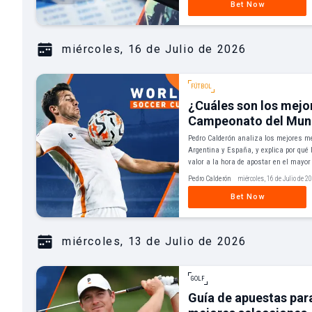
Bet Now
miércoles, 16 de Julio de 2026
FÚTBOL
¿Cuáles son los mejor
Campeonato del Mund
Pedro Calderón analiza los mejores me
Argentina y España, y explica por qu
valor a la hora de apostar en el mayor 
Pedro Calderón
miércoles, 16 de Julio de 2
Bet Now
miércoles, 13 de Julio de 2026
GOLF
Guía de apuestas para