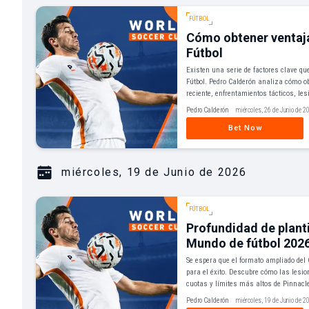
FÚTBOL
Cómo obtener ventaj
Fútbol
Existen una serie de factores clave q
Fútbol. Pedro Calderón analiza cómo o
reciente, enfrentamientos tácticos, le
Pedro Calderón
miércoles, 26 de Junio de 2
Bet Now
miércoles, 19 de Junio de 2026
FÚTBOL
Profundidad de planti
Mundo de fútbol 202
Se espera que el formato ampliado del 
para el éxito. Descubre cómo las lesio
cuotas y límites más altos de Pinnacl
Pedro Calderón
miércoles, 19 de Junio de 2