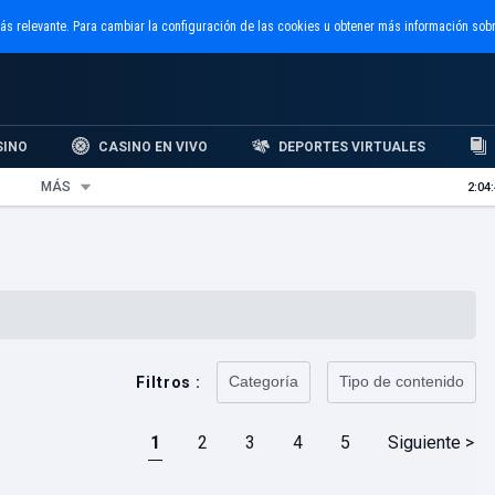
más relevante. Para cambiar la configuración de las cookies u obtener más información sob
SINO
CASINO EN VIVO
DEPORTES VIRTUALES
MÁS
2:04
Categoría
Tipo de contenido
Filtros
:
1
2
3
4
5
Siguiente
>