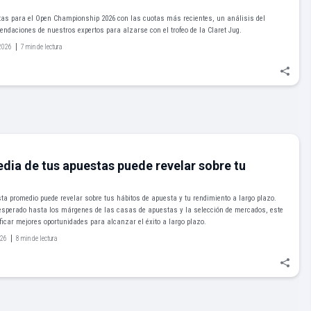
tas para el Open Championship 2026 con las cuotas más recientes, un análisis del
mendaciones de nuestros expertos para alzarse con el trofeo de la Claret Jug.
 2026
7 min de lectura
dia de tus apuestas puede revelar sobre tu
ta promedio puede revelar sobre tus hábitos de apuesta y tu rendimiento a largo plazo.
 esperado hasta los márgenes de las casas de apuestas y la selección de mercados, este
ificar mejores oportunidades para alcanzar el éxito a largo plazo.
026
8 min de lectura