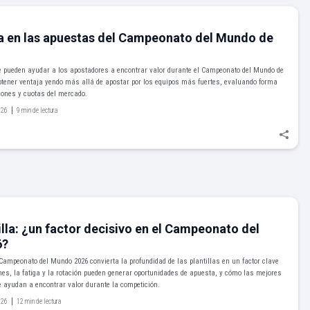
a en las apuestas del Campeonato del Mundo de
ue pueden ayudar a los apostadores a encontrar valor durante el Campeonato del Mundo de
btener ventaja yendo más allá de apostar por los equipos más fuertes, evaluando forma
siones y cuotas del mercado.
026
9 min de lectura
lla: ¿un factor decisivo en el Campeonato del
6?
Campeonato del Mundo 2026 convierta la profundidad de las plantillas en un factor clave
nes, la fatiga y la rotación pueden generar oportunidades de apuesta, y cómo las mejores
e ayudan a encontrar valor durante la competición.
026
12 min de lectura