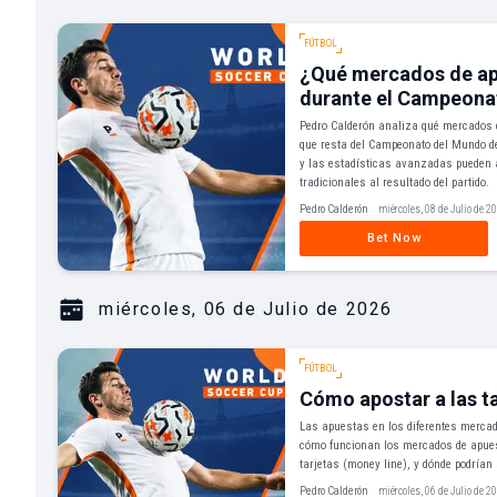
FÚTBOL
¿Qué mercados de apu
durante el Campeona
Pedro Calderón analiza qué mercados d
que resta del Campeonato del Mundo de F
y las estadísticas avanzadas pueden a
tradicionales al resultado del partido.
Pedro Calderón
miércoles, 08 de Julio de 2
Bet Now
miércoles, 06 de Julio de 2026
FÚTBOL
Cómo apostar a las ta
Las apuestas en los diferentes mercado
cómo funcionan los mercados de apuesta
tarjetas (money line), y dónde podrían
Pedro Calderón
miércoles, 06 de Julio de 2