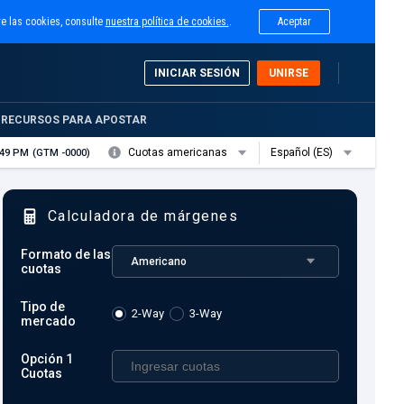
re las cookies, consulte
nuestra política de cookies.
.
Aceptar
INICIAR SESIÓN
UNIRSE
RECURSOS PARA APOSTAR
Cuotas americanas
Español (ES)
:50 PM
(GTM -0000)
Calculadora de márgenes
Formato de las
Americano
cuotas
Tipo de
2-Way
3-Way
mercado
Opción
1
Cuotas