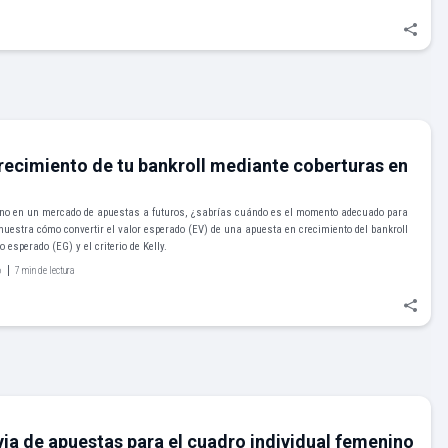
ecimiento de tu bankroll mediante coberturas en
ono en un mercado de apuestas a futuros, ¿sabrías cuándo es el momento adecuado para
estra cómo convertir el valor esperado (EV) de una apuesta en crecimiento del bankroll
o esperado (EG) y el criterio de Kelly.
6
7 min de lectura
ia de apuestas para el cuadro individual femenino