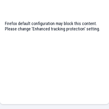
Firefox default configuration may block this content.
Please change 'Enhanced tracking protection' setting.