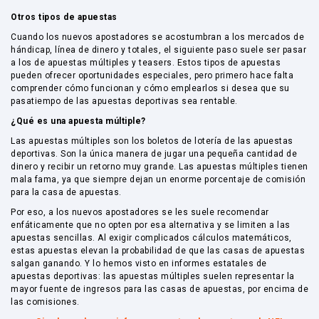
Otros tipos de apuestas
Cuando los nuevos apostadores se acostumbran a los mercados de
hándicap, línea de dinero y totales, el siguiente paso suele ser pasar
a los de apuestas múltiples y teasers. Estos tipos de apuestas
pueden ofrecer oportunidades especiales, pero primero hace falta
comprender cómo funcionan y cómo emplearlos si desea que su
pasatiempo de las apuestas deportivas sea rentable.
¿Qué es una apuesta múltiple?
Las apuestas múltiples son los boletos de lotería de las apuestas
deportivas. Son la única manera de jugar una pequeña cantidad de
dinero y recibir un retorno muy grande. Las apuestas múltiples tienen
mala fama, ya que siempre dejan un enorme porcentaje de comisión
para la casa de apuestas.
Por eso, a los nuevos apostadores se les suele recomendar
enfáticamente que no opten por esa alternativa y se limiten a las
apuestas sencillas. Al exigir complicados cálculos matemáticos,
estas apuestas elevan la probabilidad de que las casas de apuestas
salgan ganando. Y lo hemos visto en informes estatales de
apuestas deportivas: las apuestas múltiples suelen representar la
mayor fuente de ingresos para las casas de apuestas, por encima de
las comisiones.