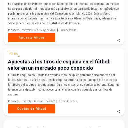
La distribución de Poisson, junto con la estadística histórica, proporciona un método
fiable para calcular el marcador más probable de un partido de fútbol, un método que
puede aplicarse a las apuestas del Campeonato del Mundo 2026. Este artículo
muestra cómo calcular las métricas de Fortaleza Ofensiva/Defensiva, además de
cómo generar los valores de la distribución de Poisson.
Pinnacle
miércoles, 29 de Mayo de 2026
1 min de lectura
Apuesta Ahora
FÚTBOL
Apuestas a los tiros de esquina en el fútbol:
valor en un mercado poco conocido
El tiro de esquina es uno de los eventos más inexplicablemente emocionantes del
fútbol. Apenas un 3 % de los tiros de esquina termina en gol, aunque sin dudas los
fanáticos del equipo atacante alentarán a los gritos si su equipo patea uno. Continúe
leyendo para descubrir cómo puede beneficiarse con las apuestas a los tiros de
esquina.
Pinnacle
miércoles, 19 de Abril de 2022
13 min de lectura
Cuotas de fútbol