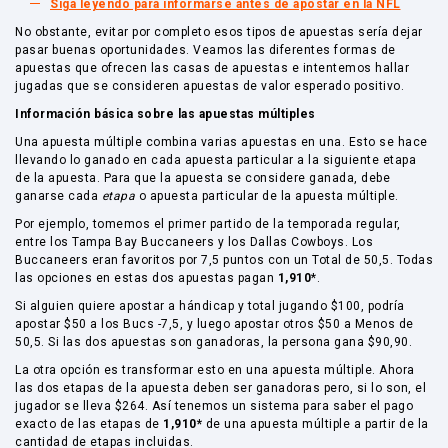
Siga leyendo para informarse antes de apostar en la NFL
No obstante, evitar por completo esos tipos de apuestas sería dejar
pasar buenas oportunidades. Veamos las diferentes formas de
apuestas que ofrecen las casas de apuestas e intentemos hallar
jugadas que se consideren apuestas de valor esperado positivo.
Información básica sobre las apuestas múltiples
Una apuesta múltiple combina varias apuestas en una. Esto se hace
llevando lo ganado en cada apuesta particular a la siguiente etapa
de la apuesta. Para que la apuesta se considere ganada, debe
ganarse cada
etapa
o apuesta particular de la apuesta múltiple.
Por ejemplo, tomemos el primer partido de la temporada regular,
entre los Tampa Bay Buccaneers y los Dallas Cowboys. Los
Buccaneers eran favoritos por 7,5 puntos con un Total de 50,5. Todas
las opciones en estas dos apuestas pagan
1,910
*.
Si alguien quiere apostar a hándicap y total jugando $100, podría
apostar $50 a los Bucs -7,5, y luego apostar otros $50 a Menos de
50,5. Si las dos apuestas son ganadoras, la persona gana $90,90.
La otra opción es transformar esto en una apuesta múltiple. Ahora
las dos etapas de la apuesta deben ser ganadoras pero, si lo son, el
jugador se lleva $264. Así tenemos un sistema para saber el pago
exacto de las etapas de
1,910*
de una apuesta múltiple a partir de la
cantidad de etapas incluidas.