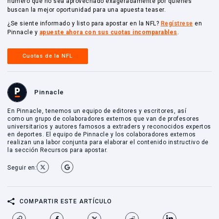
número que no sea aprovechado exageradamente por quienes
buscan la mejor oportunidad para una apuesta teaser.
¿Se siente informado y listo para apostar en la NFL?
Regístrese
en
Pinnacle y
apueste ahora con sus cuotas incomparables
.
Cuotas de la NFL
Pinnacle
En Pinnacle, tenemos un equipo de editores y escritores, así
como un grupo de colaboradores externos que van de profesores
universitarios y autores famosos a extraders y reconocidos expertos
en deportes. El equipo de Pinnacle y los colaboradores externos
realizan una labor conjunta para elaborar el contenido instructivo de
la sección Recursos para apostar.
Seguir en:
COMPARTIR ESTE ARTÍCULO