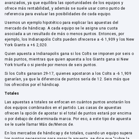
avanzados, ya que equilibra las oportunidades de los equipos y
ofrece más rentabilidad, y además se suele usar como punto de
referencia para evaluar las posibilidades de cada equipo.
Usemos un ejemplo hipotético para explicar las apuestas del
mercado de hándicap. A cada equipo se le asigna una cuota
asociada a un resultado de más o menos puntos. Entonces, por
ejemplo, los Indianapolis Colts pueden ofrecerse a -6 1,909 y los New
York Giants a +6 2,020.
Quien apuesta a Indianapolis gana si los Colts se imponen por seis o
más puntos, mientras que quien apuesta a los Giants gana si New
York triunfa o si pierde por menos de seis puntos.
Si los Colts ganaran 29-17, quienes apostaron a los Colts a -6 1,909
ganarían, ya que la diferencia de puntos sería de 12. Seis más que
los ofrecidos por el hándicap.
Totales
Las apuestas a totales se enfocan en cuántos puntos anotarán los
dos equipos combinados en el partido. Las casas de apuestas
ofrecen la opción de apostar si el total de puntos estará por encima
o por debajo de determinada marca. Por eso, a este tipo de apuesta
se le suele llamar Más de/Menos de.
En los mercados de hándicap y de totales, cuando un equipo supera
los puntos necesarios para ganar la apuesta, se dice que "cubre la