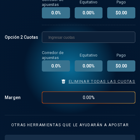
Equitativo
Pago
apuestas
0.0
%
0.00
%
$
0.00
Opción
2
Cuotas
Corredor de
Equitativo
Pago
apuestas
0.0
%
0.00
%
$
0.00
ELIMINAR TODAS LAS CUOTAS
0.00
%
Margen
OTRAS HERRAMIENTAS QUE LE AYUDARÁN A APOSTAR