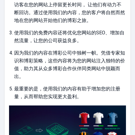
访客在您的网站上停留更长时间， 让他们有动力不
断回访。通过使用我们的内容，您的客户将自然而然
地在您的网站开始他们的博彩之旅。
使用我们的免费内容还将优化您网站的SEO、增加自
然流量，让您的公司获益良多。
因为我们的内容在博彩公司中独树一帜。凭借专家知
识和博彩策略，这些内容将为您的网站注入独特的价
值，助力其从众多博彩合作伙伴同类网站中脱颖而
出。
最重要的是，使用我们的内容有助于增加您的注册
量，从而帮助您实现更大盈利。