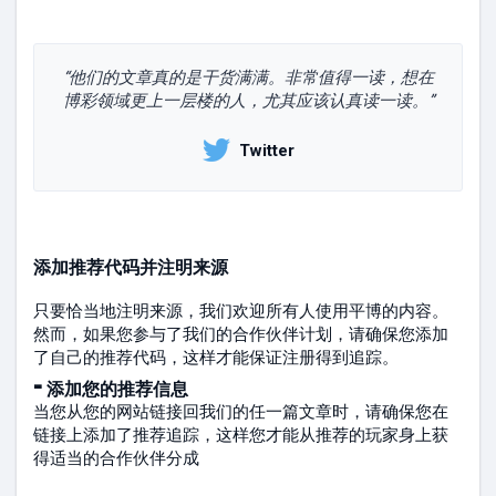
“他们的文章真的是干货满满。非常值得一读，想在
博彩领域更上一层楼的人，尤其应该认真读一读。”
Twitter
添加推荐代码并注明来源
只要恰当地注明来源，我们欢迎所有人使用平博的内容。
然而，如果您参与了我们的合作伙伴计划，请确保您添加
了自己的推荐代码，这样才能保证注册得到追踪。
⁃
添加您的推荐信息
当您从您的网站链接回我们的任一篇文章时，请确保您在
链接上添加了推荐追踪，这样您才能从推荐的玩家身上获
得适当的合作伙伴分成