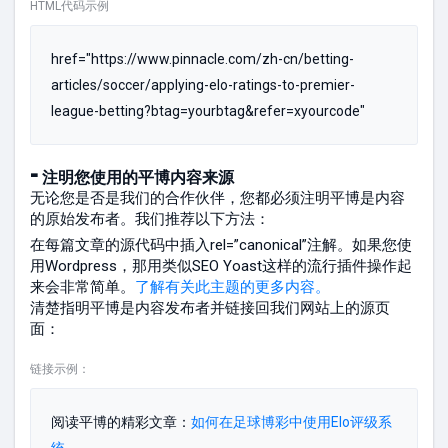
HTML代码示例
href="https://www.pinnacle.com/zh-cn/betting-
articles/soccer/applying-elo-ratings-to-premier-
league-betting?btag=yourbtag&refer=xyourcode"
⁃
注明您使用的平博内容来源
无论您是否是我们的合作伙伴，您都必须注明平博是内容
的原始发布者。我们推荐以下方法：
在每篇文章的源代码中插入rel=”canonical”注解。如果您使
用Wordpress，那用类似SEO Yoast这样的流行插件操作起
来会非常简单。
了解有关此主题的更多内容。
清楚指明平博是内容发布者并链接回我们网站上的源页
面：
链接示例：
阅读平博的精彩文章：
如何在足球博彩中使用Elo评级系