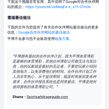
下面这个视频非常实用，其中说明了Google对合作伙伴网
站的观点：
https://youtu.be/onNwqFa-e_s?t=21m3s
遵循最佳做法
下面的文件为您提供了有关合作伙伴网站最佳做法的更多
信息：
Google合作伙伴网站的最佳做法
平博不会参与也不会纵容使用
链接方案
。
“平博拥有最好的合作伙伴计划，因为平博体育博彩
是最棒的体育博彩，其他任何博彩公司都无法与其比
肩，你的玩家就是最好的见证者。不要把玩家介绍到
其他地方，以免浪费他们的时间。合作伙伴计划工作
人员非常热心，乐于提供帮助，能及时有效回复各种
请求，合作伙伴报告系统也是同类最佳。平博是绝对
值得拥有的体育博彩公司。”
Shane -
Sportsarbitrageguide.com